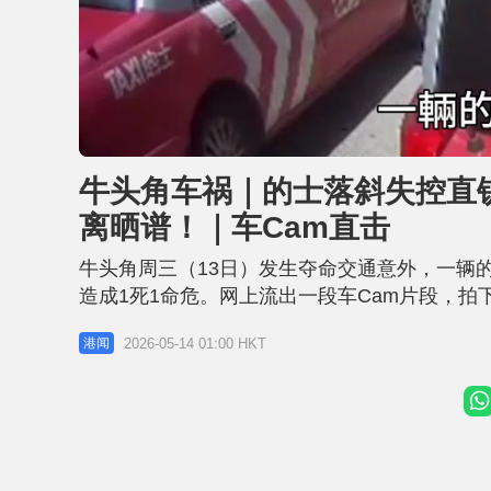
L
U
o
n
a
m
d
u
牛头角车祸｜的士落斜失控直铲
e
t
d
e
:
离晒谱！｜车Cam直击
4
3
.
3
牛头角周三（13日）发生夺命交通意外，一辆
2
%
造成1死1命危。网上流出一段车Cam片段，
弯，直冲向行人过路处。 从网上流传的车Ca
2026-05-14 01:00 HKT
港闻
灯位，前方有一辆的士亦停下。涉事的士沿振
转入彩霞