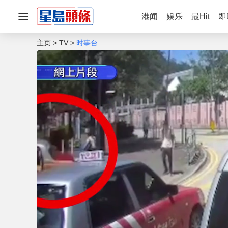
港闻
娱乐
最Hit
即
主页
TV
时事台