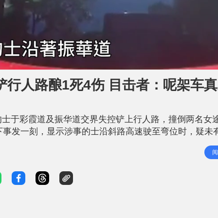
行人路酿1死4伤 目击者：呢架车
的士于彩霞道及振华道交界失控铲上行人路，撞倒两名女
拍下事发一刻，显示涉事的士沿斜路高速驶至弯位时，疑未
m片段可见，拍摄片段的车辆当时因红灯停在彩霞道及振华
阅
华道第二线落斜行驶，的士驶至弯位时，疑未有根据路线