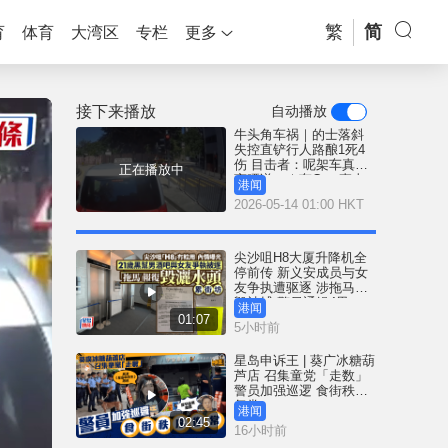
繁
简
育
体育
大湾区
专栏
更多
接下来播放
自动播放
牛头角车祸｜的士落斜
失控直铲行人路酿1死4
伤 目击者：呢架车真系
正在播放中
离晒谱！｜车Cam直击
港闻
2026-05-14 01:00 HKT
尖沙咀H8大厦升降机全
停前传 新义安成员与女
友争执遭驱逐 涉拖马刑
毁被捕 警另通缉4男
港闻
01:07
5小时前
星岛申诉王 | 葵广冰糖葫
芦店 召集童党「走数」
警员加强巡逻 食街秩序
复常
港闻
02:45
16小时前