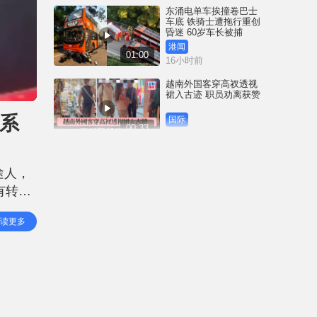
东涌电单车挨撞卷巴士
车底 铁骑士遭拖行重创
昏迷 60岁车长被捕
港闻
01:00
16小时前
越南外国客穿高衩透视
裙入古迹 职员劝离获赞
真系
国际
00:33
20小时前
35+颠覆案未被起诉 前
民主党涂谨申获发还护
途人，
照 赴英国与家人团聚
有转
港闻
00:58
20小时前
道交界
读更多
指示右
薄扶林域多利道重60公
斤野猪被困引水道 渔护
人员射麻醉枪消防救起
港闻
00:34
23小时前
屯马线锦上路站附近信
号设备故障 列车服务一