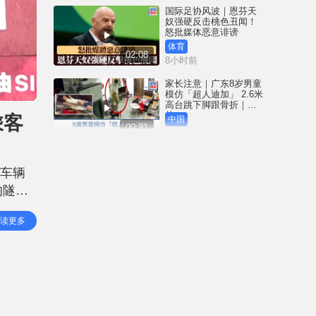
国际足协风波｜恩芬天
奴强硬反击桃色丑闻！
怒批媒体恶意诽谤
体育
02:08
8小时前
家长注意｜广东8岁男童
模仿「超人迪加」 2.6米
高台跳下脚跟骨折｜有
片
乘客
中国
00:31
8小时前
黄大仙血案│死者预谋报
复噪音滋扰 听到楼上单
用车辆
位拉铁闸声 携刀等䢂伏
击伤者
的隧道
港闻
02:38
8小时前
。政府
读更多
性，
国际足协风波｜恩芬天
奴丑闻连环爆 涉动用
UEFA公款付情妇「掩口
费」
体育
02:08
9小时前
大阪地铁列车乘客「尿
袋」起火 御堂筋线一度