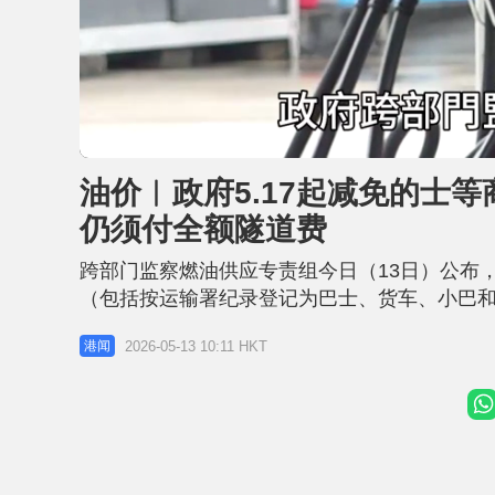
L
U
o
n
a
m
d
u
油价︱政府5.17起减免的士等
e
t
d
e
:
仍须付全额隧道费
5
0
.
1
跨部门监察燃油供应专责组今日（13日）公布
0
%
（包括按运输署纪录登记为巴士、货车、小巴和
费；私家车和电单车／机动三轮车除外。临时措施
2026-05-13 10:11 HKT
港闻
将于5月15日在宪报刊登相关公告。 包括所有