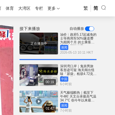
繁
简
育
体育
大湾区
专栏
更多
接下来播放
自动播放
油价︱政府5.17起减免的
士等商用车50%隧道费
为期两个月 的士乘客仍
正在播放中
须付全额隧道费
港闻
2026-05-13 10:11 HKT
深圳湾口岸｜鬼祟男旅
客形迹可疑 海关闻出怪
味「尿袋」检获4.72克冰
毒｜有片
中国
00:19
6小时前
天气极端酷热｜截至下
午4时 天文台录最高气温
34.7°C 创今年以来最高
纪录
港闻
01:42
7小时前