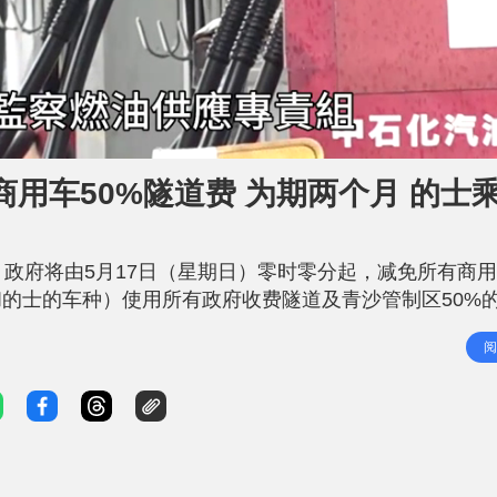
商用车50%隧道费 为期两个月 的士
，政府将由5月17日（星期日）零时零分起，减免所有商
的士的车种）使用所有政府收费隧道及青沙管制区50%
为期两个月，直至7月16日（星期四）晚上11时59分
阅
政府收费隧道及青沙管制区 专责组表示，临时措施具针对