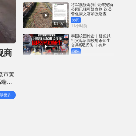
将军澳疑毒狗│去年宠物
公园已现可疑食物 议员
曾促康文署加强巡查
港闻
01:07
11小时前
泰国校园枪击｜疑犯弑
祖父母后闯校射杀师生
合共8死15伤 ︱有片
舰商
国际
02:41
12小时前
白海豚吹袭冲绳至少3伤
25万居民收避难指示 全
楼市黄
部航班取消｜有片
高端住
国际
01:21
13小时前
年因市
读更多
 草根
澳门酒店血案内情｜不
忿大洒金钱却戴绿帽 41
岁内地男商人擸刀叉 专
捅女友要害
港闻
02:21
14小时前
国际足协风波｜欧洲足
协强硬落闸 恩芬天奴不