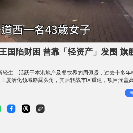
王国陷财困 曾靠「轻资产」发围 旗
寓所轻生。活跃于本港地产及餐饮界的周佩贤，过去十多年
在工厦活化领域崭露头角，其后转战市区重建，项目涵盖
亦涉足餐饮业务，创办楚撚记大排档，惟旗下不少品牌近
阅
中烧炭亡 据悉为「楚撚记 」老板、乐风集团创办人周佩贤