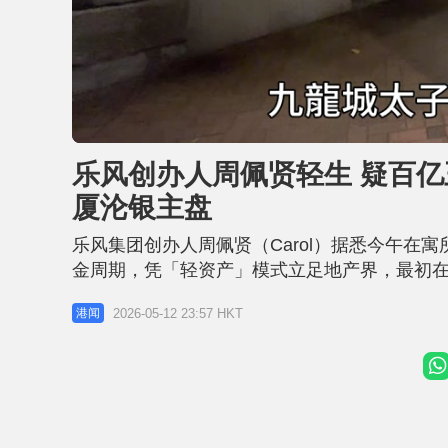
L
U
o
n
a
m
d
u
乐风创办人周佩贤轻生 疑百亿
e
t
d
e
:
厦沦银主盘
2
6
.
8
乐风集团创办人周佩贤（Carol）据悉今午在
1
%
金周期，凭「轻资产」模式立足地产界，最初
宅、零售及工商物业。靠地产发迹的她，其后
2026-05-12 23:57 HKT
港闻
道不利而结业。 相关文章︰九龙城43岁女子家
出