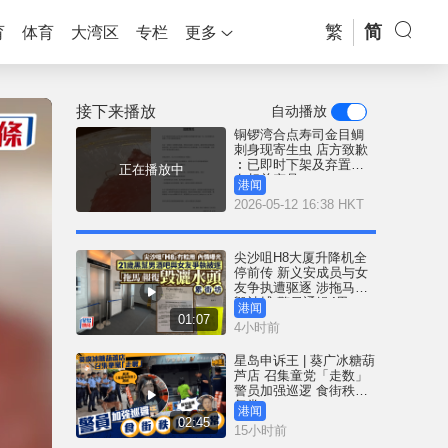
繁
简
育
体育
大湾区
专栏
更多
接下来播放
自动播放
铜锣湾合点寿司金目鲷
刺身现寄生虫 店方致歉
︰已即时下架及弃置所
正在播放中
有相关产品
港闻
2026-05-12 16:38 HKT
尖沙咀H8大厦升降机全
停前传 新义安成员与女
友争执遭驱逐 涉拖马刑
毁被捕 警另通缉4男
港闻
01:07
4小时前
星岛申诉王 | 葵广冰糖葫
芦店 召集童党「走数」
警员加强巡逻 食街秩序
复常
港闻
02:45
15小时前