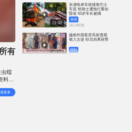
东涌电单车挨撞卷巴士
车底 铁骑士遭拖行重创
昏迷 60岁车长被捕
港闻
01:00
16小时前
越南外国客穿高衩透视
裙入古迹 职员劝离获赞
所有
国际
00:33
19小时前
35+颠覆案未被起诉 前
民主党涂谨申获发还护
生虫蠕
照 赴英国与家人团聚
资料，
港闻
00:58
19小时前
出现红
读更多
上光顾
薄扶林域多利道重60公
斤野猪被困引水道 渔护
人员射麻醉枪消防救起
港闻
00:34
22小时前
屯马线锦上路站附近信
号设备故障 列车服务一