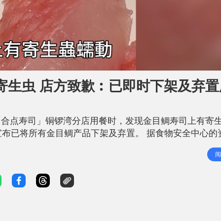
寄生虫 店方致歉︰已即时下架及弃置
「合点寿司」铜锣湾分店用餐时，发现金目鲷寿司上有寄
宣布已将所有金目鲷产品下架及弃置。 据食物安全中心的
虫。大多数寄生虫会令人轻微至中度不适，患者也有可能
阅
手」 有网民于社交平台Threads投诉，指于5月8日晚