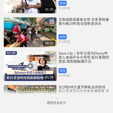
港闻
2小时前
01:26
北角福荫道爆食水管 水务署抢修
冀今晚10时前全面恢复供水
港闻
2小时前
00:41
Save Lily｜非常父母为Danny申
请人身保护令今审理 批社署透明
度低 限制接触属不法
港闻
3小时前
01:26
尖沙咀H8大厦升降机全停前传
新义安成员与女友争执遭驱逐 涉
拖马刑毁被捕 警另通缉4男
瀏覽更多影片
港闻
5小时前
01:07