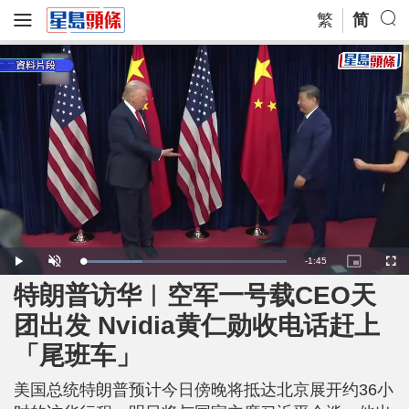
繁
简
R
-
1:45
L
P
U
P
F
o
l
n
i
u
a
a
m
c
l
特朗普访华︱空军一号载CEO天
e
d
y
u
t
l
e
t
u
s
d
e
r
c
m
团出发 Nvidia黄仁勋收电话赶上
:
e
r
2
-
e
9
i
e
a
.
「尾班车」
n
n
3
-
9
P
i
%
i
c
美国总统特朗普预计今日傍晚将抵达北京展开约36小
t
n
u