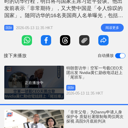
时的访华行程，明日将与国家主席习近平会谈。他出
r
e
i
发前表示「非常期待」，又大赞中国是「令人惊叹的
n
国家」。随同访华的16名美国商人名单曝光，包括曾
与特朗普闹翻的特斯拉行政总裁马斯克，另有苹果、
g
2026-05-13 11:35 HKT
阅读更多
国际
波音等企业CEO。早前有指，辉达（Nvidia）行政总
T
裁黄仁勋未获邀，但路透社最新消息指，黄仁勋在阿
i
拉斯加登上空军一号，随团访华。据悉，空军一号停
m
留阿拉斯加是为了加油
接下来播放
自动播放
e
特朗普访华︱空军一号载CEO天
团出发 Nvidia黄仁勋收电话赶上
「尾班车」
正在播放中
国际
2026-05-13 11:35 HKT
「非常父母」为Danny申请人身
保护令 质疑社署限制每周仅两次
探视 高院9月底前判决