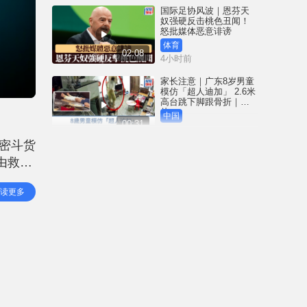
国际足协风波｜恩芬天
奴强硬反击桃色丑闻！
怒批媒体恶意诽谤
体育
02:08
4小时前
家长注意｜广东8岁男童
模仿「超人迪加」 2.6米
高台跳下脚跟骨折｜有
片
中国
00:31
5小时前
密斗货
黄大仙血案│死者预谋报
由救护
复噪音滋扰 听到楼上单
位拉铁闸声 携刀等䢂伏
 据了
击伤者
港闻
读更多
02:38
车
5小时前
国际足协风波｜恩芬天
奴丑闻连环爆 涉动用
UEFA公款付情妇「掩口
费」
体育
02:08
6小时前
大阪地铁列车乘客「尿
袋」起火 御堂筋线一度