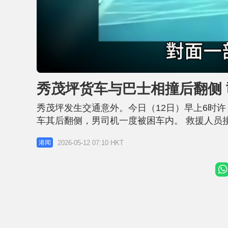
L
U
o
n
a
m
d
u
秀茂坪货车与巴士相撞后翻侧 
e
t
d
e
:
4
秀茂坪发生交通意外。今日（12日）早上6时
9
.
1
车其后翻侧，男司机一度被困车内。 救援人员
5
%
员即场检查。消息指，姓李(39岁)巴士司机及车
2026-05-12 07:10 HKT
港闻
解，涉事货车事发时由宝琳路右转入宝达邨，