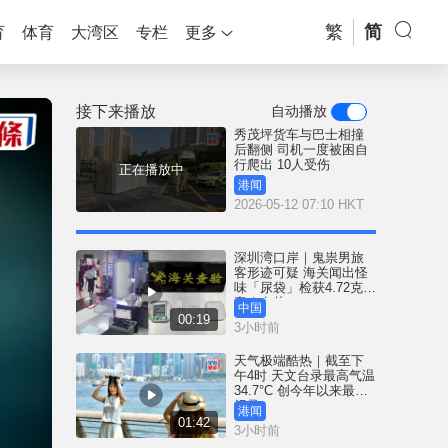
繁
简
育
体育
大湾区
专栏
更多
接下来播放
自动播放
秀茂坪货车与巴士相撞
后翻侧 司机一度被困自
行爬出 10人受伤
正在播放中
港闻
2026-05-12 07:10 HKT
深圳湾口岸｜鬼祟男旅
客形迹可疑 海关闻出怪
味「尿袋」检获4.72克冰
毒｜有片
中国
00:19
3小时前
天气极端酷热｜截至下
午4时 天文台录最高气温
34.7°C 创今年以来最高
纪录
港闻
01:42
3小时前