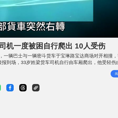
司机一度被困自行爬出 10人受伤
许，一辆巴士与一辆密斗货车于宝琳路宝达商场对开相撞，
接报到场，33岁姓梁货车司机自行由车厢爬出，他受轻伤
上8名乘客，3男5女，年龄介乎30至69岁，全部人轻伤。
阅
巴士则由宝琳路向观塘方向行驶，期间怀疑有人冲灯，两