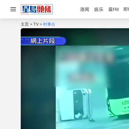
港闻
娱乐
最Hit
即
主页
TV
时事台