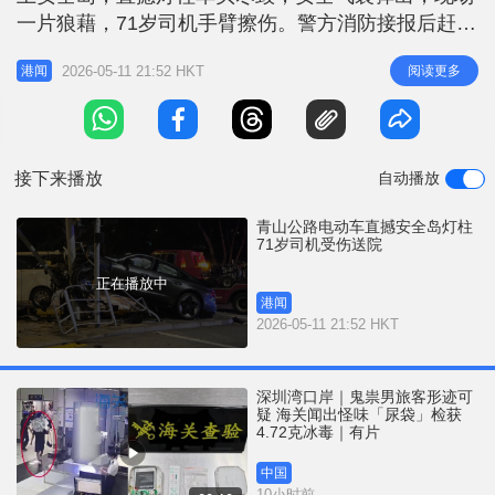
r
e
一片狼藉，71岁司机手臂擦伤。警方消防接报后赶至
i
救援并指挥交通，其后司机送屯门医院治理，拖车亦
n
2026-05-11 21:52 HKT
阅读更多
港闻
到场将私家车拖走，意外原因仍在调查。
g
T
i
接下来播放
自动播放
m
e
青山公路电动车直撼安全岛灯柱
71岁司机受伤送院
正在播放中
港闻
2026-05-11 21:52 HKT
深圳湾口岸｜鬼祟男旅客形迹可
疑 海关闻出怪味「尿袋」检获
4.72克冰毒｜有片
中国
10小时前