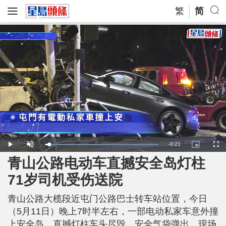
繁
简
R
-
0:21
L
P
U
P
F
o
l
n
i
u
a
a
m
c
l
青山公路电动车直撼安全岛灯柱
e
d
y
u
t
l
e
t
u
s
d
e
r
c
m
71岁司机受伤送院
:
e
r
1
-
e
0
i
e
a
0
n
n
.
青山公路大榄段近屯门公路巴士转车站位置，今日
-
0
P
i
0
i
（5月11日）晚上7时半左右，一部电动私家车意外撞
%
c
t
n
上安全岛，直撼灯柱车头尽毁，安全气袋弹出，现场
u