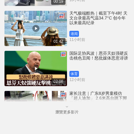
00:19
天气极端酷热｜截至下午4时 天
文台录最高气温34.7°C 创今年
以来最高纪录
港闻
11小时前
01:42
国际足协风波｜恩芬天奴强硬反
击桃色丑闻！怒批媒体恶意诽谤
体育
12小时前
02:08
家长注意｜广东8岁男童模仿
「超人迪加」 2.6米高台跳下脚
跟骨折｜有片
瀏覽更多影片
中国
12小时前
00:31
黄大仙血案│死者预谋报复噪音