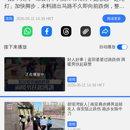
r
e
灯」加快脚步，未料踏出马路不久即向前跌倒，整个
i
人趴在地上，鞋子也飞脱。幸对面行人路两名暖男见
n
2026-05-11 14:39 HKT
阅读更多
港闻
状，立即跑往婆婆身边，左右两边合力将婆婆扶起，
g
并替婆婆拾回个人物品，扶到行人路上。 事发时一
T
辆停在灯位等候转灯的私家车，车Cam拍下意外经
i
过。未几交通灯行车灯号转为绿灯，
接下来播放
自动播放
m
e
好人好事｜蓝田婆婆过路跌倒 两
暖男扶起获赞
正在播放中
港闻
2026-05-11 14:39 HKT
碧瑶湾斩人│南亚裔赤膊男追斩
友人 保安阻止跌伤 跑步女险中
刀
港闻
1小时前