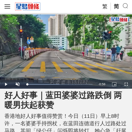
繁
简
R
-
0:56
L
P
U
P
F
o
l
n
i
u
a
a
m
c
l
好人好事｜蓝田婆婆过路跌倒 两
e
d
y
u
t
l
e
t
u
s
d
e
r
c
m
暖男扶起获赞
:
e
r
5
-
e
0
i
e
a
.
n
n
0
香港地好人好事值得赞赏！今日（11日）早上8时
-
5
P
i
%
i
许，一名婆婆手持拐杖，在蓝田连德道行人过路处过
c
t
n
马路，其间「绿公仔」闪烁即将转灯，她心急「赶尾
u