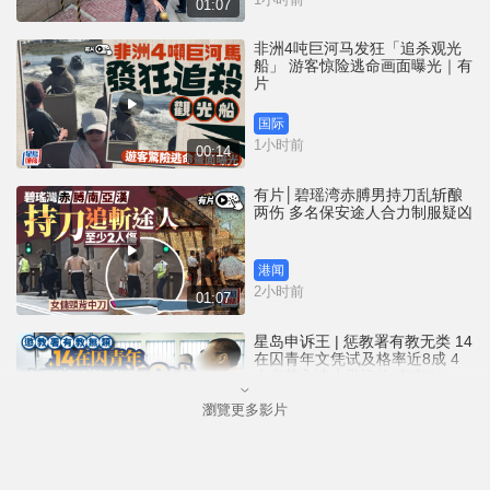
01:07
非洲4吨巨河马发狂「追杀观光
船」 游客惊险逃命画面曝光｜有
片
国际
1小时前
00:14
有片│碧瑶湾赤膊男持刀乱斩酿
两伤 多名保安途人合力制服疑凶
港闻
2小时前
01:07
星岛申诉王 | 惩教署有教无类 14
在囚青年文凭试及格率近8成 4
人考获入读大学资格 有夺22分
佳绩兼「摘星」
瀏覽更多影片
港闻
4小时前
05:24
台风白海豚︱全台632宗灾情6人