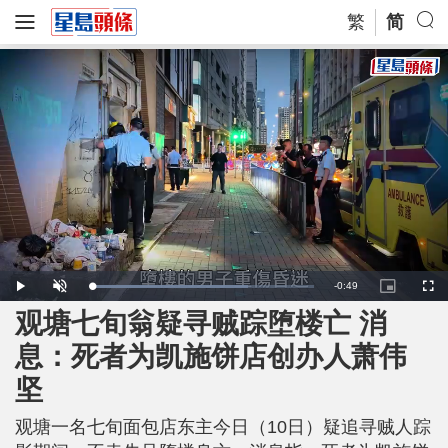
繁
简
R
-
0:49
L
P
U
P
F
o
l
n
i
u
a
a
m
c
l
观塘七旬翁疑寻贼踪堕楼亡 消
e
d
y
u
t
l
e
t
u
s
d
e
r
c
m
息：死者为凯施饼店创办人萧伟
:
e
r
7
-
e
0
i
e
a
.
坚
n
n
3
-
9
P
i
%
i
c
观塘一名七旬面包店东主今日（10日）疑追寻贼人踪
t
n
u