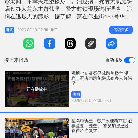
影期间，不幸失足堕楼身亡。消息指，死者为凯施饼
r
e
i
店创办人兼东主萧伟坚，警方封锁现场进行调查，追
n
缉在逃贼人的踪影。据了解，萧在伟业街157号华南
工业大厦开设面包工场，今日下午他与员工发现相邻
g
2026-05-10 22:30 HKT
阅读更多
港闻
的建邦工业大厦后门被人打开，怀疑有人潜入大厦爆
T
窃，于是进行搜查。据知建邦工业大厦与华南工业大
i
厦之间有棚架，有面包工场的职员抵达顶楼时见到萧
m
爬出大厦棚架，未几失足堕楼，
接下来播放
自动播放
e
观塘七旬翁疑寻贼踪堕楼亡 消
息：死者为凯施饼店创办人萧伟
坚
正在播放中
港闻
2026-05-10 22:30 HKT
星岛申诉王 | 葵广冰糖葫芦店 召
集童党「走数」 警员加强巡逻
食街秩序复常