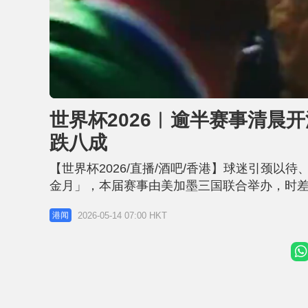
L
U
o
n
a
m
d
u
世界杯2026︱逾半赛事清晨
e
t
d
e
:
跌八成
3
7
.
9
【世界杯2026/直播/酒吧/香港】球迷引颈
8
%
金月」，本届赛事由美加墨三国联合举办，时
《星岛头条》记者近日访问太子酒吧街负责人
2026-05-14 07:00 HKT
港闻
一半酒吧将放弃转播赛事，业界整体生意额将由上
时