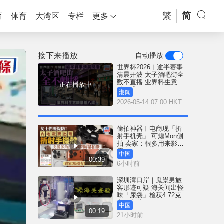
繁
简
育
体育
大湾区
专栏
更多
接下来播放
自动播放
世界杯2026︱逾半赛事
清晨开波 太子酒吧街全
数不直播 业界料生意暴
正在播放中
跌八成
港闻
2026-05-14 07:00 HKT
偷拍神器︱电商现「折
射手机壳」 可熄Mon侧
拍 卖家：很多用来影裙
底
中国
00:39
6小时前
深圳湾口岸｜鬼祟男旅
客形迹可疑 海关闻出怪
味「尿袋」检获4.72克冰
毒｜有片
中国
00:19
21小时前