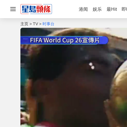
港闻
娱乐
最Hit
即
主页
TV
时事台