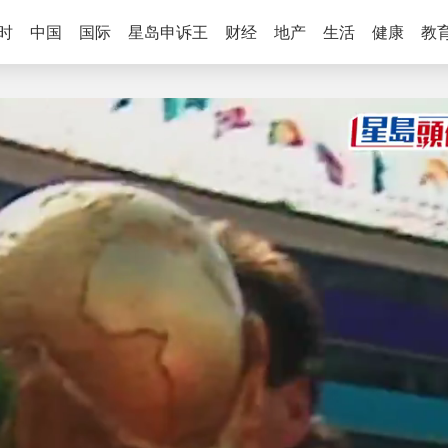
时
中国
国际
星岛申诉王
财经
地产
生活
健康
教