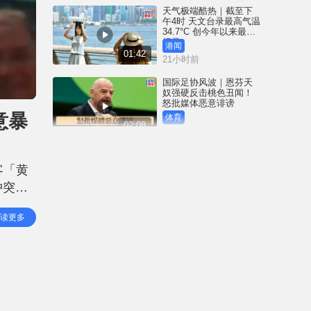
天气极端酷热｜截至下
午4时 天文台录最高气温
34.7°C 创今年以来最高
纪录
港闻
01:42
21小时前
国际足协风波｜恩芬天
奴强硬反击桃色丑闻！
怒批媒体恶意诽谤
意暴
体育
02:08
22小时前
家长注意｜广东8岁男童
模仿「超人迪加」 2.6米
客「黄
高台跳下脚跟骨折｜有
片
冲突，
中国
00:31
23小时前
，高达
读更多
与营业
黄大仙血案│死者预谋报
复噪音滋扰 听到楼上单
位拉铁闸声 携刀等䢂伏
击伤者
港闻
02:38
23小时前
国际足协风波｜恩芬天
奴丑闻连环爆 涉动用