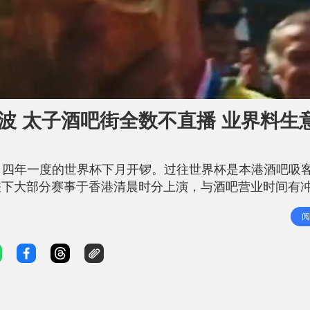
开波 太子酒吧街全数不直播 业界料生
以待、四年一度的世界杯下月开锣。过往世界杯是本港酒吧吸
差下大部分赛事于香港清晨时分上演，与酒吧营业时间有
，更全部表明今届不会直播世界杯。香港酒吧业协会预计
阅
届的7亿元，暴跌超过八成至仅约1.5亿元。 赛事时间