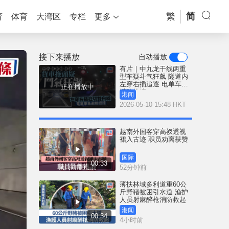
繁
简
育
体育
大湾区
专栏
更多
接下来播放
自动播放
有片｜中九龙干线两重
型车疑斗气狂飙 隧道内
左穿右插追逐 电单车急
正在播放中
避险挨撞
港闻
2026-05-10 15:48 HKT
越南外国客穿高衩透视
裙入古迹 职员劝离获赞
国际
00:33
52分钟前
薄扶林域多利道重60公
斤野猪被困引水道 渔护
人员射麻醉枪消防救起
港闻
00:34
4小时前