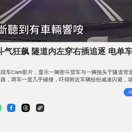
气狂飙 隧道内左穿右插追逐 电单
段车Cam影片，显示一辆密斗货车与一辆拖头于隧道管
争路，两车一度几乎碰撞，吓得附近车辆纷纷减速闪避，
5时许，地点为中九龙干线油麻地段往启德方向。从网上流
阅
密斗货车沿途不断响咹，并高速于多条行车线之间穿插。