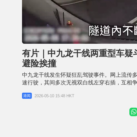
L
U
o
n
a
m
d
u
有片｜中九龙干线两重型车疑斗
e
t
d
e
:
避险挨撞
5
2
.
7
中九龙干线发生怀疑狂乱驾驶事件。网上流传多
8
%
速行驶，其间多次无视双白线左穿右插，互相
险。 据了解，事件发生于上周五（8日）下午
2026-05-10 15:48 HKT
港闻
可见，当时隧道内车流不算稀疏，涉事拖头及
头沿中线高