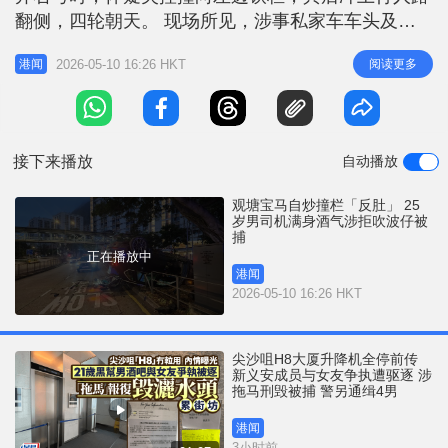
r
e
翻侧，四轮朝天。 现场所见，涉事私家车车头及车
i
身严重损毁，路边约15米铁栏被撞毁，车内亦发现啤
n
2026-05-10 16:26 HKT
阅读更多
港闻
酒罐。消防及救援人员接报到场，一名25岁姓李男子
g
已自行脱困，他报称颈及胸痛，清醒由救护车送往联
T
合医院治理。 消息指，李男一度表示司机另有其
i
人，他只是乘客，惟警方经
接下来播放
自动播放
m
e
观塘宝马自炒撞栏「反肚」 25
岁男司机满身酒气涉拒吹波仔被
捕
正在播放中
港闻
2026-05-10 16:26 HKT
尖沙咀H8大厦升降机全停前传
新义安成员与女友争执遭驱逐 涉
拖马刑毁被捕 警另通缉4男
港闻
3小时前