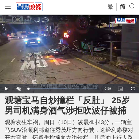
繁
简
R
-
0:59
L
P
U
P
F
o
l
n
i
u
a
a
m
c
l
观塘宝马自炒撞栏「反肚」 25岁
e
d
y
u
t
l
e
t
u
s
d
e
r
c
m
男司机满身酒气涉拒吹波仔被捕
:
e
r
5
-
e
5
i
e
a
.
n
n
4
观塘发生车祸。周日（10日）凌晨4时43分，一辆宝
-
7
P
i
%
i
马SUV沿顺利邨道往秀茂坪方向行驶，途经利康楼对
c
t
n
开右弯时，怀疑失控撞向左边铁栏，其后冲上行人路
u