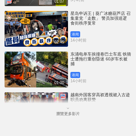
01:07
星岛申诉王 | 葵广冰糖葫芦店 召
集童党「走数」 警员加强巡逻
食街秩序复常
港闻
14小时前
02:45
东涌电单车挨撞卷巴士车底 铁骑
士遭拖行重创昏迷 60岁车长被
捕
港闻
14小时前
01:00
越南外国客穿高衩透视裙入古迹
职员劝离获赞
瀏覽更多影片
国际
18小时前
00:33
35+颠覆案未被起诉 前民主党涂