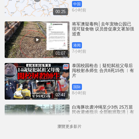
中国
6小时前
00:25
将军澳疑毒狗│去年宠物公园已
现可疑食物 议员曾促康文署加强
巡查
港闻
7小时前
01:07
泰国校园枪击｜疑犯弑祖父母后
闯校射杀师生 合共8死15伤 ︱有
片
国际
8小时前
02:41
白海豚吹袭冲绳至少3伤 25万居
民收避难指示 全部航班取消｜有
片
瀏覽更多影片
国际
10小时前
01:21