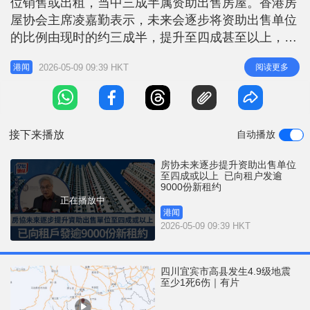
位销售或出租，当中三成半属资助出售房屋。香港房
r
e
i
屋协会主席凌嘉勤表示，未来会逐步将资助出售单位
n
的比例由现时的约三成半，提升至四成甚至以上，同
时亦会增加大单位的供应比例，以回应市民置业的需
g
2026-05-09 09:39 HKT
阅读更多
港闻
求。 凌嘉勤今（9日）在电台节目表示，房协早前推
T
出的三个资助出售房屋项目，包括粉岭及观塘项目均
i
录得超额认购，且大单位迅速售罄，反映市民置业意
m
愿相当强烈，对大
接下来播放
自动播放
e
房协未来逐步提升资助出售单位
至四成或以上 已向租户发逾
9000份新租约
正在播放中
港闻
2026-05-09 09:39 HKT
四川宜宾市高县发生4.9级地震
至少1死6伤｜有片