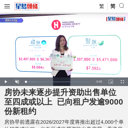
繁
简
R
-
3:00
L
P
U
P
F
o
l
n
i
u
a
a
m
c
l
房协未来逐步提升资助出售单位
e
d
y
u
t
l
e
t
u
s
d
e
r
c
m
至四成或以上 已向租户发逾9000
:
e
r
1
-
e
7
i
e
a
.
份新租约
n
n
3
-
8
P
i
%
i
c
房协早前透露在2026/2027年度将推出超过4,000个单
t
n
u