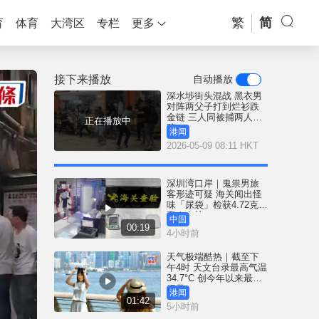
繁
简
育
体育
大湾区
专栏
更多
接下来播放
自动播放
深水埗街头混战 黑衣男
对阵两父子打到烂衫跌
金链 三人同被捕两人送
正在播放中
院
港闻
2026-05-09 08:11 HKT
深圳湾口岸｜鬼祟男旅
客形迹可疑 海关闻出怪
味「尿袋」检获4.72克冰
毒｜有片
中国
00:19
4小时前
天气极端酷热｜截至下
午4时 天文台录最高气温
34.7°C 创今年以来最高
纪录
港闻
01:42
5小时前