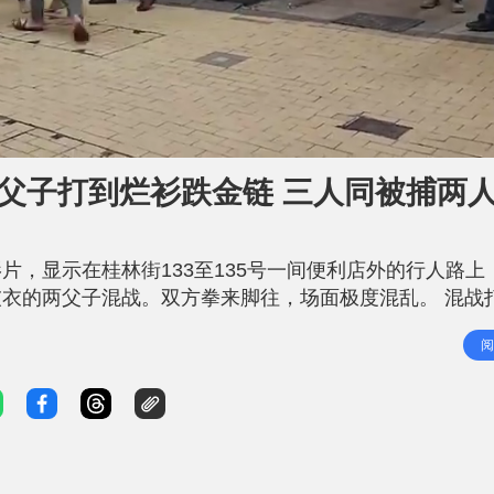
L
o
a
d
父子打到烂衫跌金链 三人同被捕两
e
d
:
1
0
0
.
，显示在桂林街133至135号一间便利店外的行人路上
0
0
%
衣的两父子混战。双方拳来脚往，场面极度混乱。 混战
、戴黑帽的非华裔男子身材高大，与一名赤膊赤脚的男子在
阅
飞脱；半裸男虽一度脱下上衣当作武器挥舞，但仍似处于