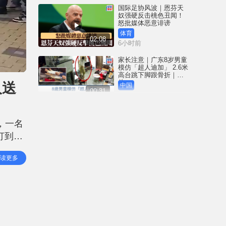
国际足协风波｜恩芬天
奴强硬反击桃色丑闻！
怒批媒体恶意诽谤
体育
02:08
6小时前
家长注意｜广东8岁男童
模仿「超人迪加」 2.6米
高台跳下脚跟骨折｜有
片
人送
中国
00:31
6小时前
黄大仙血案│死者预谋报
复噪音滋扰 听到楼上单
，一名
位拉铁闸声 携刀等䢂伏
击伤者
打到飞
港闻
02:38
6小时前
大街上
读更多
下风。
国际足协风波｜恩芬天
奴丑闻连环爆 涉动用
UEFA公款付情妇「掩口
费」
体育
02:08
7小时前
大阪地铁列车乘客「尿
袋」起火 御堂筋线一度