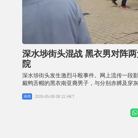
U
n
m
u
深水埗街头混战 黑衣男对阵两
t
e
院
深水埗街头发生激烈斗殴事件。网上流传一段影片
戴鸭舌帽的黑衣南亚裔男子，与分别赤膊及穿灰
鞋跌链 途人劝阻 片段中，该名身穿黑衣黑裤
2026-05-09 08:11 HKT
港闻
搏斗。黑衣男攻势猛烈，更打到其中一只拖鞋
随