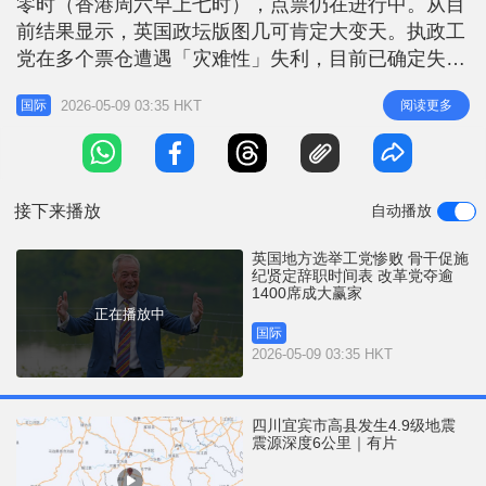
零时（香港周六早上七时），点票仍在进行中。从目
r
e
i
前结果显示，英国政坛版图几可肯定大变天。执政工
n
党在多个票仓遭遇「灾难性」失利，目前已确定失去
逾1000个席位。相比之下，由法拉奇（Nigel
g
2026-05-09 03:35 HKT
阅读更多
国际
Farage）领导的改革党（Reform UK）表现强劲，接
T
连在多个选区报捷，新增1200多个席位，夺下多区议
i
会控制权，包括伦敦部分地区和大曼彻斯特区。法拉
m
奇形容，
接下来播放
自动播放
e
英国地方选举工党惨败 骨干促施
纪贤定辞职时间表 改革党夺逾
1400席成大赢家
正在播放中
国际
2026-05-09 03:35 HKT
四川宜宾市高县发生4.9级地震
震源深度6公里｜有片