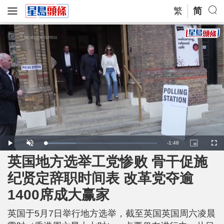
繁
简
R
-
1:48
L
P
U
P
F
o
l
n
i
u
a
a
m
c
l
英国地方选举工党惨败 骨干促施
e
d
y
u
t
l
e
t
u
s
d
e
r
c
m
纪贤定辞职时间表 改革党夺逾
:
e
r
2
-
e
7
i
e
a
.
1400席成大赢家
n
n
5
-
5
P
i
%
i
c
英国于5月7日举行地方选举，截至英国英国周六凌晨
t
n
u