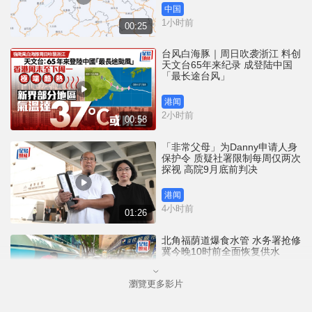
中国
1小时前
00:25
台风白海豚｜周日吹袭浙江 料创
天文台65年来纪录 成登陆中国
「最长途台风」
港闻
2小时前
00:58
「非常父母」为Danny申请人身
保护令 质疑社署限制每周仅两次
探视 高院9月底前判决
港闻
4小时前
01:26
北角福荫道爆食水管 水务署抢修
冀今晚10时前全面恢复供水
瀏覽更多影片
港闻
4小时前
00:41