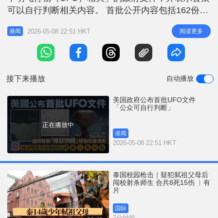
r
e
可以自行判断相关内容。 首批公开内容包括162份文
i
件，例如美国国务院旧电报、联邦调查局（FBI）文
n
2026-05-08 22:51 HKT
阅读更多
港闻
件以及美国太空总署（NASA）载人航天任务记录
g
等。 相关新闻： 美国外星人及UFO机密曝光 牧师警
T
告或掀基督教信仰危机 美国防部公布757宗UFO报告
i
包括神秘
接下来播放
自动播放
m
e
美国政府公布首批UFO文件
「公众可自行判断」
正在播放中
港闻
2026-05-08 22:51 HKT
泰国校园枪击｜疑犯弑祖父母后
闯校射杀师生 合共8死15伤 ︱有
片
国际
7分钟前