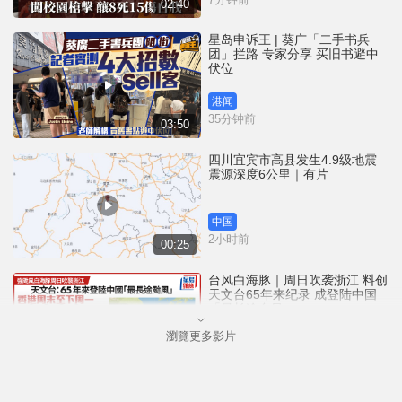
02:40
星岛申诉王 | 葵广「二手书兵
团」拦路 专家分享 买旧书避中
伏位
港闻
35分钟前
03:50
四川宜宾市高县发生4.9级地震
震源深度6公里｜有片
中国
2小时前
00:25
台风白海豚｜周日吹袭浙江 料创
天文台65年来纪录 成登陆中国
「最长途台风」
瀏覽更多影片
港闻
3小时前
00:58
「非常父母」为Danny申请人身