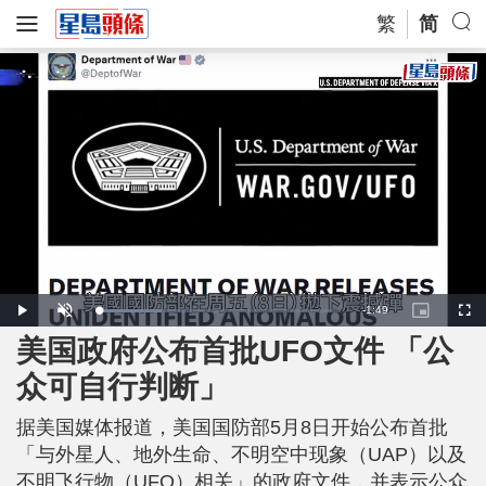
繁
简
R
-
1:49
L
P
U
P
F
o
l
n
i
u
a
a
m
c
l
美国政府公布首批UFO文件 「公
e
d
y
u
t
l
e
t
u
s
d
e
r
c
m
众可自行判断」
:
e
r
2
-
e
6
i
e
a
.
n
n
2
据美国媒体报道，美国国防部5月8日开始公布首批
-
3
P
i
%
i
「与外星人、地外生命、不明空中现象（UAP）以及
c
t
n
不明飞行物（UFO）相关」的政府文件，并表示公众
u