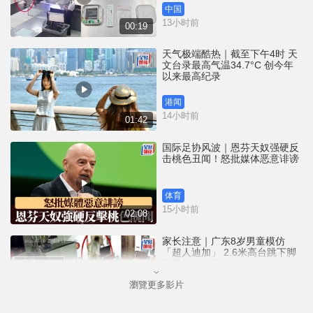
中国
13小时前
00:19
天气极端酷热｜截至下午4时 天
文台录最高气温34.7°C 创今年
以来最高纪录
港闻
14小时前
01:42
国际足协风波｜恩芬天奴强硬反
击桃色丑闻！怒批媒体恶意诽谤
体育
15小时前
02:08
家长注意｜广东8岁男童模仿
「超人迪加」 2.6米高台跳下脚
跟骨折｜有片
瀏覽更多影片
中国
15小时前
00:31