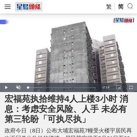
繁
简
R
-
2:14
L
P
U
P
F
o
l
n
i
u
a
a
m
c
l
宏福苑执拾维持4人上楼3小时 消
e
d
y
u
t
l
e
t
u
s
d
e
r
c
m
息：考虑安全风险、人手 未必有
:
e
r
2
-
e
1
i
e
a
.
第三轮盼「可执尽执」
n
n
6
-
3
P
i
%
i
c
政府今日（8日）公布大埔宏福苑7幢受火楼宇居民再
t
n
u