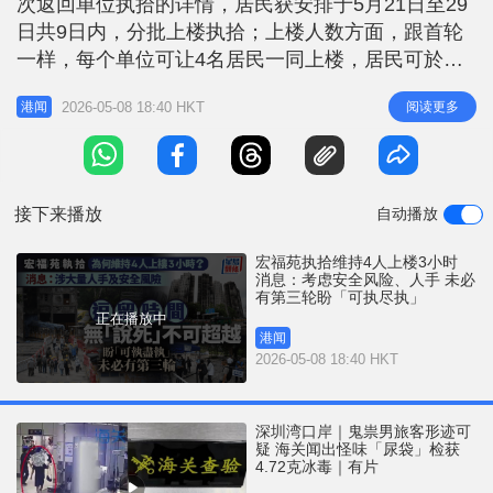
次返回单位执拾的详情，居民获安排于5月21日至29
r
e
i
日共9日内，分批上楼执拾；上楼人数方面，跟首轮
n
一样，每个单位可让4名居民一同上楼，居民可於单
位内逗留3小时及不限上落次数。有居民早前表示不
g
2026-05-08 18:40 HKT
阅读更多
港闻
够时间收拾，为何要维持4人上楼、逗留3小时？消息
T
人士向《星岛头条》表示，维持上楼限制是合理且必
i
要的安排，第一现场是灾场，有潜在安全风险，安排
m
要确保安全至上；第二是需
接下来播放
自动播放
e
宏福苑执拾维持4人上楼3小时
消息：考虑安全风险、人手 未必
有第三轮盼「可执尽执」
正在播放中
港闻
2026-05-08 18:40 HKT
深圳湾口岸｜鬼祟男旅客形迹可
疑 海关闻出怪味「尿袋」检获
4.72克冰毒｜有片