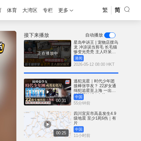
繁
简
育
体育
大湾区
专栏
更多
接下来播放
自动播放
星岛申诉王 | 宠物店摆乌
龙 冲凉误当剪毛 长毛猫
惨变光秃秃 主人吓呆痛
正在播放中
哭
港闻
2026-05-12 08:00 HKT
逃犯克星｜时代少年团
接棒张学友？ 22岁女通
缉犯追星至上海 一出地
铁闸即被捕 | 有片
中国
00:31
55分钟前
四川宜宾市高县发生4.9
级地震 至少1死6伤｜有
片
中国
00:25
11小时前