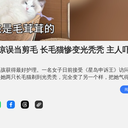
冲凉误当剪毛 长毛猫惨变光秃秃 主人
毛孩获得最好护理。一名女子日前接受《星岛申诉王》访
将她两只长毛猫剃到光秃秃，完全变了另一个样，把她气
armen，养了一只缅因猫和一只布偶猫，分别叫Luigi
阅
一直把猫毛打理得很好，没有皮肤病，所以她们很少冲凉，「