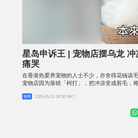
L
U
o
n
a
m
d
u
星岛申诉王 | 宠物店摆乌龙 
e
t
d
e
:
痛哭
1
6
.
8
在香港热爱养宠物的人士不少，亦舍得花钱该
5
%
宠物店因为落错「柯打」，把冲凉变成剪毛，
两天，担心猫猫之后的健康发展。 做文职工作的C
2026-05-12 08:00 HKT
港闻
Luna。Carmen说两只猫都是长毛猫，她