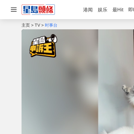
港闻
娱乐
最Hit
即
主页
TV
时事台