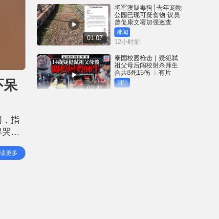
将军澳疑毒狗│去年宠物
公园已现可疑食物 议员
曾促康文署加强巡查
港闻
01:07
12小时前
泰国校园枪击｜疑犯弑
祖父母后闯校射杀师生
合共8死15伤 ︱有片
吓呆
国际
02:41
13小时前
白海豚吹袭冲绳至少3伤
25万居民收避难指示 全
问，指
部航班取消｜有片
得哭了
国际
01:21
14小时前
和
读更多
早前因
澳门酒店血案内情｜不
忿大洒金钱却戴绿帽 41
岁内地男商人擸刀叉 专
捅女友要害
港闻
02:21
15小时前
国际足协风波｜欧洲足
协强硬落闸 恩芬天奴不