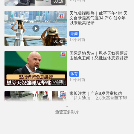
00:19
天气极端酷热｜截至下午4时 天
文台录最高气温34.7°C 创今年
以来最高纪录
港闻
18小时前
01:42
国际足协风波｜恩芬天奴强硬反
击桃色丑闻！怒批媒体恶意诽谤
体育
19小时前
02:08
家长注意｜广东8岁男童模仿
「超人迪加」 2.6米高台跳下脚
跟骨折｜有片
瀏覽更多影片
中国
20小时前
00:31
黄大仙血案│死者预谋报复噪音