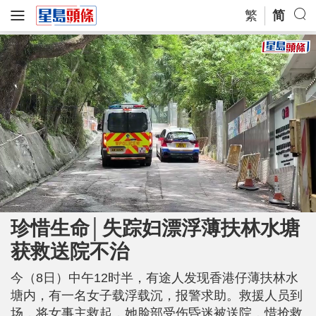
繁
简
L
U
o
n
a
m
珍惜生命│失踪妇漂浮薄扶林水塘
d
u
e
t
d
e
获救送院不治
:
1
0
0
.
今（8日）中午12时半，有途人发现香港仔薄扶林水
0
0
塘内，有一名女子载浮载沉，报警求助。救援人员到
%
场，将女事主救起，她脸部受伤昏迷被送院，惜抢救