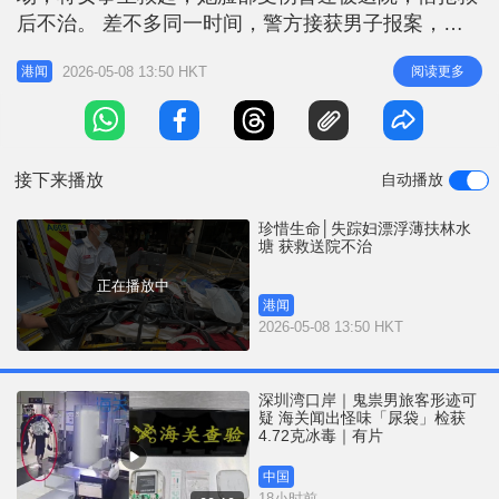
后不治。 差不多同一时间，警方接获男子报案，指
其68岁姓林妻子在薄扶林置富花园住所留下遗书后失
2026-05-08 13:50 HKT
阅读更多
港闻
踪；警方经调查后，相信堕水塘的女死者便是林妇。
防止自杀求助热线： 「情绪通」精神健康支援热
线：18111；网址：https://www.shallwetalk.hk
接下来播放
自动播放
珍惜生命│失踪妇漂浮薄扶林水
塘 获救送院不治
正在播放中
港闻
2026-05-08 13:50 HKT
深圳湾口岸｜鬼祟男旅客形迹可
疑 海关闻出怪味「尿袋」检获
4.72克冰毒｜有片
中国
18小时前