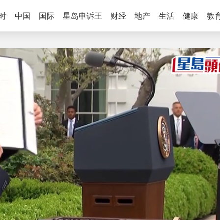
时
中国
国际
星岛申诉王
财经
地产
生活
健康
教