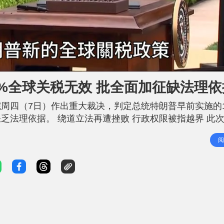
%全球关税无效 批全面加征缺法理依
周四（7日）作出重大裁决，判定总统特朗普早前实施的1
乏法理依据。 绕道立法再遭挫败 行政权限被指越界 此
月20日，美国最高法院已先裁定，特朗普政府依据《国际
阅
授权。裁决公布当天，特朗普随即转而依据《1974年贸