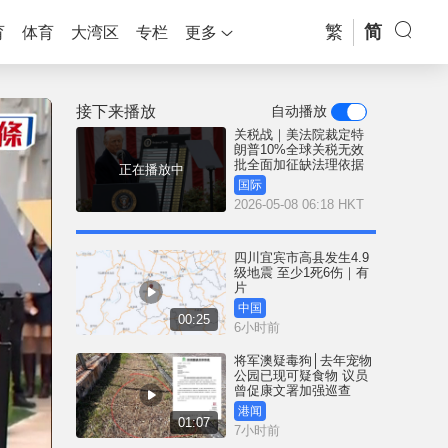
繁
简
育
体育
大湾区
专栏
更多
接下来播放
自动播放
关税战｜美法院裁定特
朗普10%全球关税无效
批全面加征缺法理依据
正在播放中
国际
2026-05-08 06:18 HKT
四川宜宾市高县发生4.9
级地震 至少1死6伤｜有
片
中国
00:25
6小时前
将军澳疑毒狗│去年宠物
公园已现可疑食物 议员
曾促康文署加强巡查
港闻
01:07
7小时前