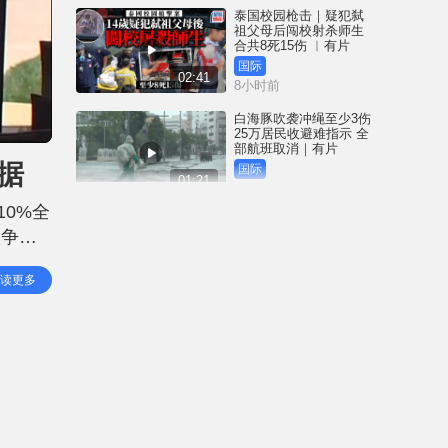
泰国校园枪击｜疑犯弑
祖父母后闯校射杀师生
合共8死15伤 ︱有片
国际
02:41
8小时前
白海豚吹袭冲绳至少3伤
25万居民收避难指示 全
部航班取消｜有片
据
国际
01:21
10小时前
0%全
澳门酒店血案内情｜不
次争议
忿大洒金钱却戴绿帽 41
岁内地男商人擸刀叉 专
紧急经
捅女友要害
港闻
读更多
02:21
易法》
10小时前
国际足协风波｜欧洲足
协强硬落闸 恩芬天奴不
落台便杯葛世界杯
体育
01:37
11小时前
星岛申诉王 | 葵广「二手
书兵团」拦路 专家分享