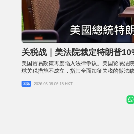
L
U
o
n
a
m
d
u
关税战｜美法院裁定特朗普10
e
t
d
e
:
5
美国贸易政策再度陷入法律争议。美国贸易法院
1
.
6
球关税措施不成立，指其全面加征关税的做法缺
4
%
源于特朗普政府对关税权限的法律援引。今年2
2026-05-08 06:18 HKT
国际
济权力法》实施的大规模关税措施缺乏明确法律