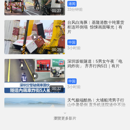
港闻
33分钟前
01:27
台风白海豚︱基隆港数十吨重货
柜连环倒塌 惊悚画面曝光｜有
片
中国
3小时前
00:25
深圳坂银隧道︱5男女午夜「电
鸡炸街」 齐齐行拘5日｜有片
中国
3小时前
00:32
天气极端酷热︱大埔船湾男子行
山中暑晕倒 直升机送院途中不治
瀏覽更多影片
港闻
3小时前
01:27