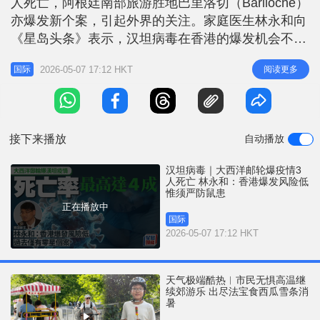
人死亡，阿根廷南部旅游胜地巴里洛切（Bariloche）
r
e
i
亦爆发新个案，引起外界的关注。家庭医生林永和向
n
《星岛头条》表示，汉坦病毒在香港的爆发机会不
大。基于现时资料，过去一年只有零星本地个案，虽
g
2026-05-07 17:12 HKT
阅读更多
国际
然本港有鼠患，但未有资料显示本地老鼠普遍带有该
T
病毒。他呼吁市民应放好食物或食水，避免被鼠类排
i
泄物污染，亦要留意食品来源，若被老鼠咬伤后两三
m
星期内出现相关症状，应及
接下来播放
自动播放
e
汉坦病毒｜大西洋邮轮爆疫情3
人死亡 林永和：香港爆发风险低
惟须严防鼠患
正在播放中
国际
2026-05-07 17:12 HKT
天气极端酷热︱市民无惧高温继
续郊游乐 出尽法宝食西瓜雪条消
暑