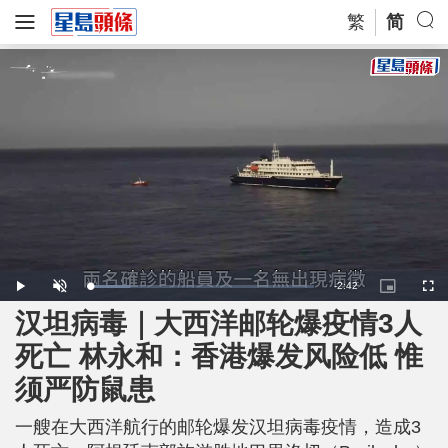
繁
简
R
-
2:42
L
P
U
P
F
o
l
n
i
u
a
a
m
c
l
汉坦病毒｜大西洋邮轮爆疫情3人
e
d
y
u
t
l
e
t
u
s
d
e
r
c
m
死亡 林永和：香港爆发风险低 惟
:
e
r
1
-
e
8
i
e
a
.
须严防鼠患
n
n
0
-
3
P
i
%
i
c
一艘在大西洋航行的邮轮爆发汉坦病毒疫情，造成3
t
n
u