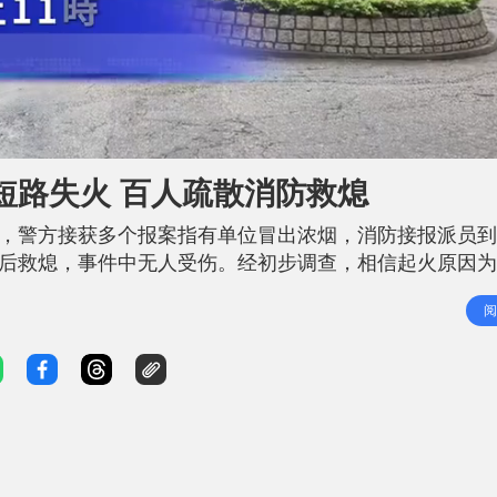
L
o
a
d
短路失火 百人疏散消防救熄
e
d
:
1
5分，警方接获多个报案指有单位冒出浓烟，消防接报派员
0
0
.
分钟后救熄，事件中无人受伤。经初步调查，相信起火原因
0
0
%
阅