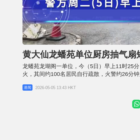
U
n
m
u
黄大仙龙蟠苑单位厨房抽气扇
t
e
龙蟠苑龙瑚阁一单位，今（5日）早上11时2
火，其间约100名居民自行疏散，火警约26
厨房的抽气扇短路引致，并无可疑。
2026-05-05 13:43 HKT
港闻