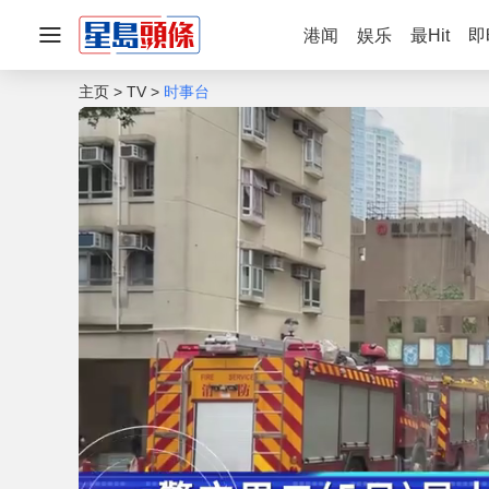
港闻
娱乐
最Hit
即
主页
TV
时事台