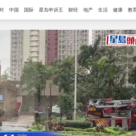
时
中国
国际
星岛申诉王
财经
地产
生活
健康
教