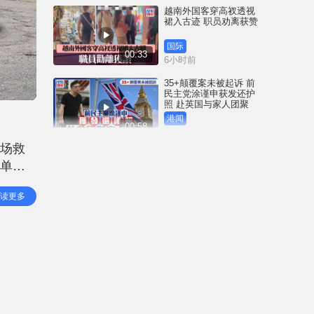
越南外国客穿高衩透视
裙入古迹 职员劝离获赞
国际
00:33
6小时前
35+颠覆案未被起诉 前
民主党涂谨申获发还护
照 赴英国与家人团聚
港闻
00:58
6小时前
到场救
薄扶林域多利道重60公
为单位
斤野猪被困引水道 渔护
人员射麻醉枪消防救起
港闻
读更多
00:34
9小时前
屯马线锦上路站附近信
号设备故障 列车服务一
度受阻
港闻
00:43
10小时前
衞生署突击巡查多区 检
获约百盒未注册药剂制