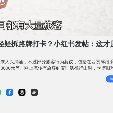
径疑拆路牌打卡？小红书发帖：这才
日来人头涌涌，不过部分旅客行为惹议，包括在西贡浮潜
3000元等。网上流传有旅客到麦理浩径行山时，为博眼
，并双手抱着路牌拍照、并在小红书发帖分享，更在帖文
阅
应：牌子本身已掉下来 事件引起本港网民猛烈批评，指控