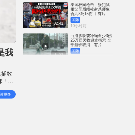
泰国校园枪击｜疑犯弑
祖父母后闯校射杀师生
合共8死15伤 ︱有片
国际
02:41
10小时前
白海豚吹袭冲绳至少3伤
25万居民收避难指示 全
部航班取消｜有片
是我
国际
01:21
11小时前
澳门酒店血案内情｜不
忿大洒金钱却戴绿帽 41
采捕数
岁内地男商人擸刀叉 专
捅女友要害
球「打
港闻
02:21
12小时前
配以
读更多
其行为
国际足协风波｜欧洲足
协强硬落闸 恩芬天奴不
落台便杯葛世界杯
体育
01:37
13小时前
星岛申诉王 | 葵广「二手
书兵团」拦路 专家分享