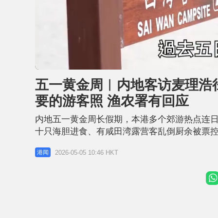
L
U
o
n
a
m
d
u
五一黄金周︱内地客访麦理浩
e
t
d
e
:
要的游客照 渔农署有回应
2
9
.
1
内地五一黄金周长假期，本港多个郊游热点连
8
%
十只海胆进食、有咸田湾露营客乱倒厨余被票控
卡」，怀疑把沿路的「麦理浩径」路牌拆下来
2026-05-05 10:46 HKT
港闻
「这才是我要的游客照」字句。 事主小红书回
涉「刑事毁