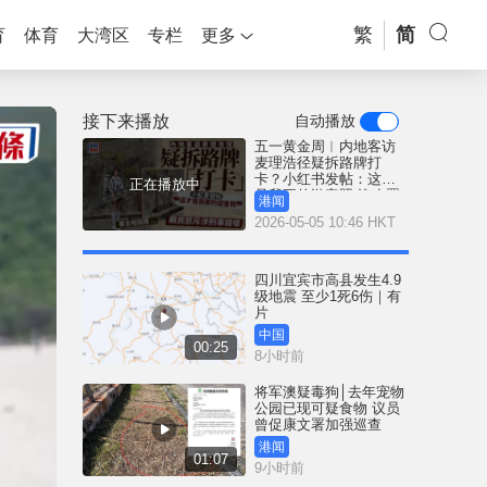
繁
简
育
体育
大湾区
专栏
更多
接下来播放
自动播放
五一黄金周︱内地客访
麦理浩径疑拆路牌打
卡？小红书发帖：这才
正在播放中
是我要的游客照 渔农署
港闻
有回应
2026-05-05 10:46 HKT
四川宜宾市高县发生4.9
级地震 至少1死6伤｜有
片
中国
00:25
8小时前
将军澳疑毒狗│去年宠物
公园已现可疑食物 议员
曾促康文署加强巡查
港闻
01:07
9小时前