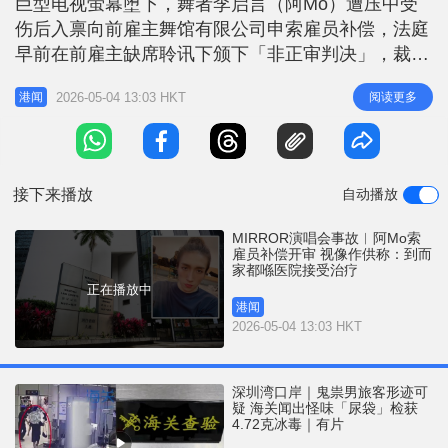
巨型电视萤幕堕下，舞者李启言（阿Mo）遭压中受
r
e
i
伤后入禀向前雇主舞馆有限公司申索雇员补偿，法庭
n
早前在前雇主缺席聆讯下颁下「非正审判决」，裁定
李启言胜诉。案件今早在区域法院就补偿金额事宜展
g
2026-05-04 13:03 HKT
阅读更多
港闻
开审讯，罗丽萍法官得知原本计划作供的李父在上月
T
不幸离世，故法庭会采纳其证人供词的内容。李启言
i
以视像作供，事发前的收入多以支票或银行自动转
m
帐，亦会收到现金支付的工资
接下来播放
自动播放
e
MIRROR演唱会事故︱阿Mo索
雇员补偿开审 视像作供称：到而
家都喺医院接受治疗
正在播放中
港闻
2026-05-04 13:03 HKT
深圳湾口岸｜鬼祟男旅客形迹可
疑 海关闻出怪味「尿袋」检获
4.72克冰毒｜有片