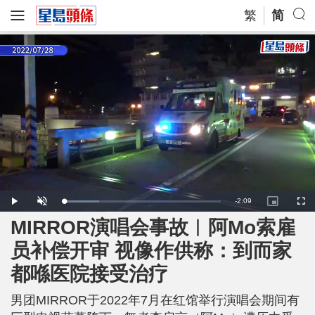
繁
简
R
-
2:09
L
P
U
P
F
o
l
n
i
u
a
a
m
c
l
MIRROR演唱会事故︱阿Mo索雇
e
d
y
u
t
l
e
t
u
s
d
e
r
c
m
员补偿开审 视像作供称：到而家
:
e
r
2
-
e
2
i
e
a
.
都喺医院接受治疗
n
n
9
-
5
P
i
%
i
c
男团MIRROR于2022年7月在红馆举行演唱会期间有
t
n
u