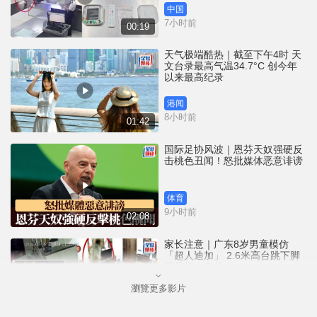
中国
7小时前
00:19
天气极端酷热｜截至下午4时 天
文台录最高气温34.7°C 创今年
以来最高纪录
港闻
8小时前
01:42
国际足协风波｜恩芬天奴强硬反
击桃色丑闻！怒批媒体恶意诽谤
体育
9小时前
02:08
家长注意｜广东8岁男童模仿
「超人迪加」 2.6米高台跳下脚
跟骨折｜有片
瀏覽更多影片
中国
9小时前
00:31