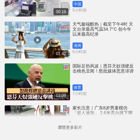
中国
5小时前
00:19
天气极端酷热｜截至下午4时 天
文台录最高气温34.7°C 创今年
以来最高纪录
港闻
6小时前
01:42
国际足协风波｜恩芬天奴强硬反
击桃色丑闻！怒批媒体恶意诽谤
体育
7小时前
02:08
家长注意｜广东8岁男童模仿
「超人迪加」 2.6米高台跳下脚
跟骨折｜有片
瀏覽更多影片
中国
7小时前
00:31