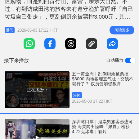
区购物，而是到西贡行山、露营，亲亲大自然。不
r
e
i
过，有到访咸田湾的旅客未有遵守渔护署呼吁「自己
n
垃圾自己带走」，更乱倒厨余被票控3,000元，其同
行友人被记者问到宣传是否足够时，串爆回答「我觉
g
2026-05-03 17:22 HKT
阅读更多
港闻
得很可笑」，又反问「我交钱不就行了？他有没有权
T
利不带走垃圾？有吗？有没有？」更理直气壮说「你
i
可以叫警察来给他抓走！」 乱倒厨余被票控 内地客
m
反问：交钱不就行了？ 西贡区
接下来播放
自动播放
e
五一黄金周︱乱倒厨余被票控
$3000 内地客理直气壮：交钱不
就行了？ 议员促加强教育
正在播放中
港闻
2026-05-03 17:22 HKT
深圳湾口岸｜鬼祟男旅客形迹可
疑 海关闻出怪味「尿袋」检获
4.72克冰毒｜有片