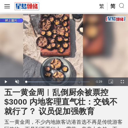
繁
简
R
-
1:29
L
P
U
P
F
o
l
n
i
u
a
a
m
c
l
五一黄金周︱乱倒厨余被票控
e
d
y
u
t
l
e
t
u
s
d
e
r
c
m
$3000 内地客理直气壮：交钱不
:
e
r
2
-
e
8
i
e
a
.
就行了？ 议员促加强教育
n
n
9
-
5
P
i
%
i
c
五一黄金周，不少内地旅客访港首选不再是传统游客
t
n
u