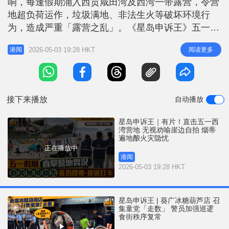
响，每逢假期涌入西贡咸田湾及西湾一带露营，令营
r
e
i
地超负荷运作，垃圾满地、非法生火等破坏环境行
n
为，造成严重「露营之乱」。《星岛申诉王》五一黄
金周假期直击现场实况，发现今年渔护署人员「屯重
g
2026-05-03 19:28 HKT
阅读更多
港闻
兵」日以继夜严防死守，至少20人来回不同位置当
T
值，行动将延续多天确保营区整洁，但仍有个别旅客
i
乱抛未熄烟蒂入草丛、微雨走出崖边拍照及随地丢弃
m
垃圾等不文明行为。 今日（1日）中
接下来播放
自动播放
e
星岛申诉王｜有片！直击五一西
湾营地 无视劝喻崖边自拍 烟蒂
遍地酿火灾隐忧
正在播放中
港闻
2026-05-03 19:28 HKT
星岛申诉王 | 葵广冰糖葫芦店 召
集童党「走数」 警员加强巡逻
食街秩序复常