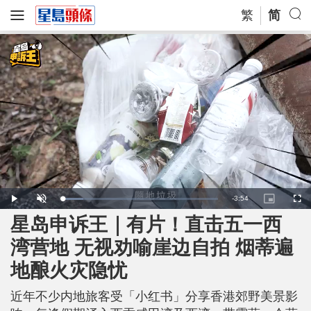
繁
简
R
-
3:54
L
P
U
P
F
o
l
n
i
u
a
a
m
c
l
星岛申诉王｜有片！直击五一西
e
d
y
u
t
l
e
t
u
s
d
e
r
c
m
湾营地 无视劝喻崖边自拍 烟蒂遍
:
e
r
1
-
e
3
i
e
a
.
地酿火灾隐忧
n
n
3
-
9
P
i
%
i
c
近年不少内地旅客受「小红书」分享香港郊野美景影
t
n
u