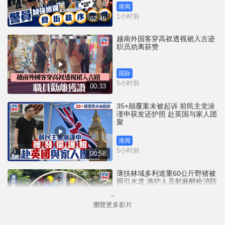
港闻
1小时前
02:45
越南外国客穿高衩透视裙入古迹
职员劝离获赞
国际
5小时前
00:33
35+颠覆案未被起诉 前民主党涂
谨申获发还护照 赴英国与家人团
聚
港闻
5小时前
00:58
薄扶林域多利道重60公斤野猪被
困引水道 渔护人员射麻醉枪消防
救起
瀏覽更多影片
港闻
8小时前
00:34