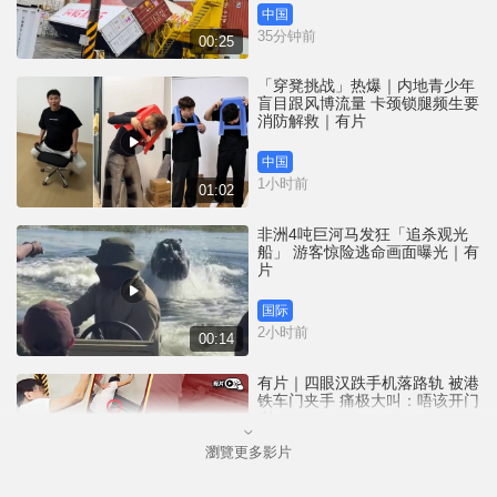
中国
35分钟前
00:25
「穿凳挑战」热爆｜内地青少年
盲目跟风博流量 卡颈锁腿频生要
消防解救｜有片
中国
1小时前
01:02
非洲4吨巨河马发狂「追杀观光
船」 游客惊险逃命画面曝光｜有
片
国际
2小时前
00:14
有片｜四眼汉跌手机落路轨 被港
铁车门夹手 痛极大叫：唔该开门
喇
瀏覽更多影片
港闻
2小时前
00:26