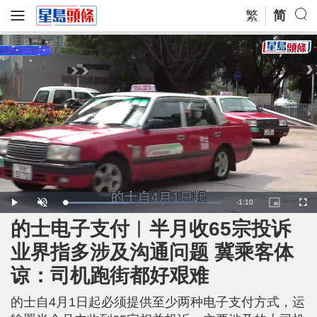
繁
简
R
-
1:10
L
P
U
P
F
o
l
n
i
u
a
a
m
c
l
的士电子支付︱半月收65宗投诉
e
d
y
u
t
l
e
t
u
s
d
e
r
c
m
业界指多涉及沟通问题 冀乘客体
:
e
r
4
-
e
1
i
e
a
.
谅：司机跑街都好艰难
n
n
1
-
6
P
i
%
i
c
的士自4月1日起必须提供至少两种电子支付方式，运
t
n
u