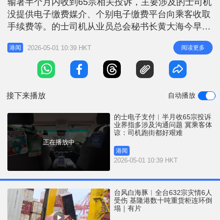
输署半个月内收到65宗相关投诉，主要涉及的士司机
r
e
i
没提供电子缴费媒介、个别电子缴费平台向乘客收取
n
手续费等。的士司机从业员总会秘书长黄大海今早
（1日）在一个电台节目表示，这些投诉很多时都是
g
2026-05-01 10:39 HKT
阅读更多
港闻
沟通上的问题，希望乘客多体谅，司机亦要醒目一
T
点。 他表示，目前很多司机都有提供电子支付方
i
法，问题不大，而乘客投诉很多时是沟通问题，举例
m
司机提供八达通支付，但乘客需要信用
接下来播放
自动播放
e
的士电子支付︱半月收65宗投诉
业界指多涉及沟通问题 冀乘客体
谅：司机跑街都好艰难
正在播放中
港闻
2026-05-01 10:39 HKT
台风白海豚︱全台632宗灾情6人
受伤 基隆港数十吨重货柜连环倒
塌｜有片