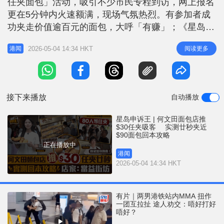
任夹面包」活动，吸引不少市民专程到访，网上报名
r
e
i
更在5分钟内火速额满，现场气氛热烈。有参加者成
n
功夹走价值逾百元的面包，大呼「有赚」；《星岛申
诉王》记者亲身实测，成功以30元成本夹得价值近90
g
2026-05-04 14:34 HKT
阅读更多
港闻
元的「战利品」。店方坦言，活动一定蚀本，但当作
T
是宣传广告费，认为活动带来的口碑及欢乐，远比亏
i
损的面包成本更有价值。 更多精彩报道：星岛申诉
m
王｜ 何文田面包店再推$
接下来播放
自动播放
e
星岛申诉王 | 何文田面包店推
$30任夹吸客 实测廿秒夹近
$90面包回本攻略
正在播放中
港闻
2026-05-04 14:34 HKT
有片｜两男港铁站内MMA 扭作
一团互拉扯 途人劝交：唔好打好
唔好？