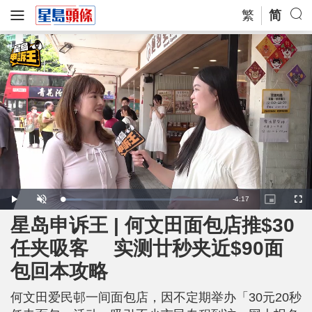
繁
简
R
-
4:17
L
P
U
P
F
o
l
n
i
u
a
a
m
c
l
星岛申诉王 | 何文田面包店推$30
e
d
y
u
t
l
e
t
u
s
d
e
r
c
m
任夹吸客 实测廿秒夹近$90面
:
e
r
1
-
e
2
i
e
a
.
包回本攻略
n
n
1
-
9
P
i
%
i
c
何文田爱民邨一间面包店，因不定期举办「30元20秒
t
n
u