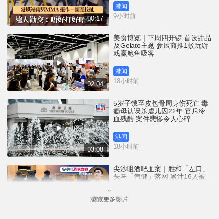
港闻
9小时前
00:17
美食博览｜下周四开锣 首设甜品
及Gelato主题 参展商推1蚊玩游
戏赢鲍鱼吸客
港闻
18小时前
02:04
5岁子饿至皮包骨周身伤死亡 毒
瘾母认误杀虐儿囚22年 官斥冷
血残酷 案件悲惨令人心碎
港闻
18小时前
03:08
尖沙咀酒吧血案｜胜和「左口」
头马「伟健」落网 累计16人被
捕
瀏覽更多影片
港闻
20小时前
00:48