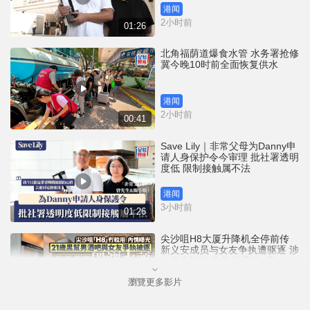
港闻
2小时前
01:26
北角福荫道爆食水管 水务署抢修
冀今晚10时前全面恢复供水
港闻
2小时前
00:41
Save Lily｜非常父母为Danny申
请人身保护令今审理 批社署透明
度低 限制接触属不法
港闻
3小时前
01:26
尖沙咀H8大厦升降机全停前传
新义安成员与女友争执遭驱逐 涉
拖马刑毁被捕 警另通缉4男
瀏覽更多影片
港闻
6小时前
01:07