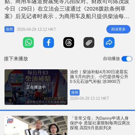
贴、商用车隧道费减免等几招应对。财政司司陈茂波
r
e
i
今日（29日）在立法会三读通过《2026拨款条例草
n
案》后见记者时表示，为商用车及船只提供柴油每公
升补贴3元的措施，将于4月30日凌晨零时起生效，至
g
2026-04-29 13:12 HKT
阅读更多
港闻
6月29日晚上11时59分结束，会经指定油公司或分销
T
商出售，让合资格商用车直接受惠。有关补贴计划开
i
支约为18亿元，早前已获得立法会财务委员会拨款。
m
石油气补贴5月内
接下来播放
自动播放
e
油价｜柴油补贴4月30日凌晨实
施 5月向的士、小巴提供每公升
0.5元石油气补贴 涉3800万
正在播放中
港闻
2026-04-29 13:12 HKT
「非常父母」为Danny申请人身
保护令 质疑社署限制每周仅两次
探视 高院9月底前判决