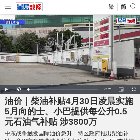
繁
简
R
-
2:21
L
P
U
P
F
o
l
n
i
u
a
a
m
c
l
油价｜柴油补贴4月30日凌晨实施
e
d
y
u
t
l
e
t
u
s
d
e
r
c
m
5月向的士、小巴提供每公升0.5
:
e
r
2
-
e
1
i
e
a
.
元石油气补贴 涉3800万
n
n
1
-
1
P
i
%
i
c
中东战争触发国际油价急升，特区政府推出柴油补
t
n
u