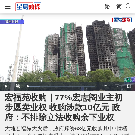
繁
简
R
-
2:21
L
P
U
P
F
o
l
n
i
u
a
a
m
c
l
宏福苑收购｜77%宏志阁业主初
e
d
y
u
t
l
e
t
u
s
d
e
r
c
m
步愿卖业权 收购涉款10亿元 政
:
e
r
1
-
e
9
i
e
a
.
府：不排除立法收购余下业权
n
n
8
-
6
P
i
%
i
c
大埔宏福苑大火后，政府斥资68亿元收购其中7幢楼
t
n
u