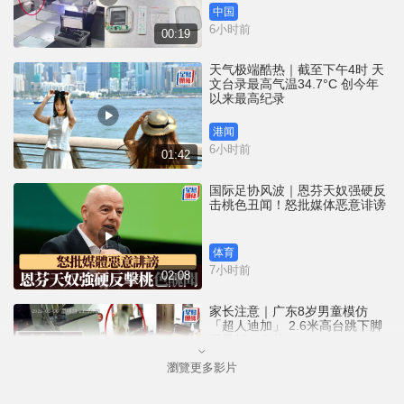
中国
6小时前
00:19
天气极端酷热｜截至下午4时 天
文台录最高气温34.7°C 创今年
以来最高纪录
港闻
6小时前
01:42
国际足协风波｜恩芬天奴强硬反
击桃色丑闻！怒批媒体恶意诽谤
体育
7小时前
02:08
家长注意｜广东8岁男童模仿
「超人迪加」 2.6米高台跳下脚
跟骨折｜有片
瀏覽更多影片
中国
8小时前
00:31