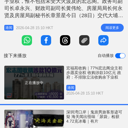
宇业权，惟不包括未受大火波及的宏志阁。政务司副
r
e
i
司长卓永兴、财政司副司长黄伟纶、房屋局局长何永
n
贤及房屋局副秘书长章景星今日（28日）交代大埔宏
福苑宏志阁后续安排。 黄伟纶首先重申，宏志阁（H
g
2026-04-28 15:10 HKT
阅读更多
港闻
座）因其情况与早前受火灾影响的A至G座大楼有所
T
不同，故最初并未被纳入长远居住安排方案。然而，
i
政府在方案公布后，持续收集到宏志阁居民的意见，
m
并初步显示绝大多数业主期望
接下来播放
自动播放
e
宏福苑收购｜77%宏志阁业主初
步愿卖业权 收购涉款10亿元 政
府：不排除立法收购余下业权
正在播放中
港闻
2026-04-28 15:10 HKT
深圳湾口岸｜鬼祟男旅客形迹可
疑 海关闻出怪味「尿袋」检获
4.72克冰毒｜有片