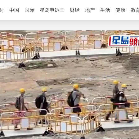
时
中国
国际
星岛申诉王
财经
地产
生活
健康
教