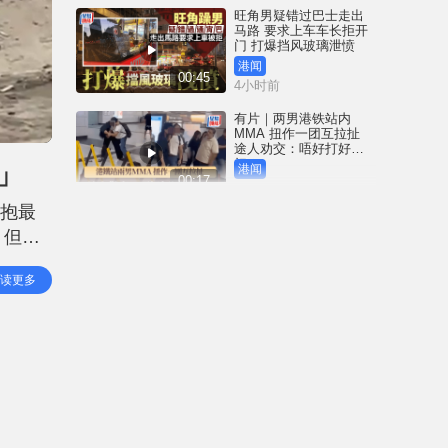
旺角男疑错过巴士走出
马路 要求上车车长拒开
门 打爆挡风玻璃泄愤
港闻
00:45
4小时前
有片｜两男港铁站内
MMA 扭作一团互拉扯
途人劝交：唔好打好唔
好？
」
港闻
00:17
10小时前
姐抱最
美食博览｜下周四开锣
，但都
首设甜品及Gelato主题
参展商推1蚊玩游戏赢鲍
，坦言
鱼吸客
港闻
读更多
02:04
嘅心
19小时前
5岁子饿至皮包骨周身伤
死亡 毒瘾母认误杀虐儿
囚22年 官斥冷血残酷 案
件悲惨令人心碎
港闻
03:08
20小时前
尖沙咀酒吧血案｜胜和
「左口」头马「伟健」