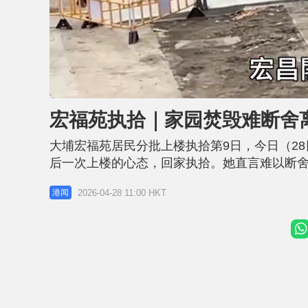
L
U
o
n
a
m
d
u
宏福苑执拾｜家园焚毁难断舍
e
t
d
e
:
3
大埔宏福苑居民分批上楼执拾第9日，今日（2
0
.
1
后一次上楼的心态，回家执拾。她直言难以断
7
%
希望单位所有事件都「完完整整」，会将单位「
2026-04-28 11:00 HKT
港闻
单位已损毁严重，灾后他第一次上楼心情复杂
态，都想返