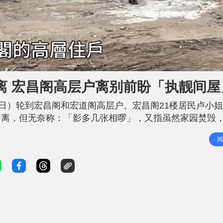
离 宏昌阁高层户离别前盼「执靓间屋
8日）轮到宏昌阁和宏道阁高层户。宏昌阁21楼居民卢小
舍离，但无奈称：「影多几张相啰」，又指虽然家园焚毁
执返靓靓仔仔」才离开。 另一名宏昌阁30楼居民崔先生
阅
，既是因为很多街坊已经罹难，但亦「抱住冇乜嘢可以拎