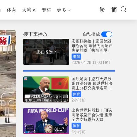
繁
简
育
体育
大湾区
专栏
更多
接下来播放
自动播放
宏福苑执拾｜家园焚毁
难断舍离 宏昌阁高层户
离别前盼「执靓间屋」
正在播放中
港闻
2026-04-28 11:00 HKT
国际足协｜恩芬天奴涉
嫌政治分赃 传以世杯决
赛主办权交换摩洛哥支
持
体育
01:17
2小时前
出售世界杯股权︱FIFA
高层紧急开会认错 重申
全力支持恩芬天奴
体育
01:17
4小时前