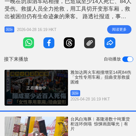
一晚在勿加泗车站相撞，已造成至少14人死亡、84人
r
e
i
受伤。救援人员全力抢救，用工具切开变形车厢，救
n
出被困但仍有生命迹象的乘客。 路透社报道，事故
涉及一列通勤列车与一列长途列车。铁路部门表示，
g
2026-04-28 16:19 HKT
阅读更多
国际
长途列车上约240名乘客全部安全，通勤列车的乘客
T
人数则尚待确认，受创最严重的部分是通勤列车末端
i
的「女性专用车厢」。 意外发生在繁忙的通勤尖峰
m
时段，一列通勤列车疑似在轨
接下来播放
自动播放
e
雅加达两火车相撞增至14死84伤
「女性专用车厢」扭曲变形救援
困难
正在播放中
国际
2026-04-28 16:19 HKT
台风白海豚︱基隆港数十吨重货
柜连环倒塌 惊悚画面曝光｜有
片