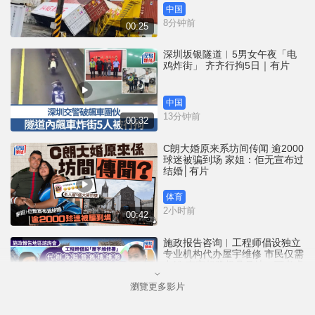
中国
8分钟前
00:25
深圳坂银隧道︱5男女午夜「电
鸡炸街」 齐齐行拘5日｜有片
中国
13分钟前
00:32
C朗大婚原来系坊间传闻 逾2000
球迷被骗到场 家姐：佢无宣布过
结婚│有片
体育
2小时前
00:42
施政报告咨询︱工程师倡设独立
专业机构代办屋宇维修 市民仅需
夹钱 李家超赞极具见地、可考虑
瀏覽更多影片
港闻
3小时前
03:33