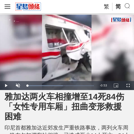
繁
简
R
-
0:53
L
P
U
P
F
o
l
n
i
u
a
a
m
c
l
雅加达两火车相撞增至14死84伤
e
d
y
u
t
l
e
t
u
s
d
e
r
c
m
「女性专用车厢」扭曲变形救援
:
e
r
5
-
e
3
i
e
a
.
困难
n
n
7
-
7
P
i
%
i
c
印尼首都雅加达近郊发生严重铁路事故，两列火车周
t
n
u