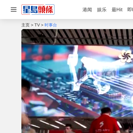
港闻
娱乐
最Hit
即
主页
TV
时事台