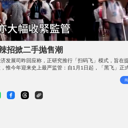
地辣招掀二手抛售潮
经济发展司昨回应称，正研究推行「扫码飞」模式，旨在
，惟今年迎来史上最严监管：自1月1日起，「黑飞」正
前1天申请许可；5月1日起，所有无人机必须完成实名登
阅
。严规冲击市场，二手平台无人机转卖量显著上升。 飞