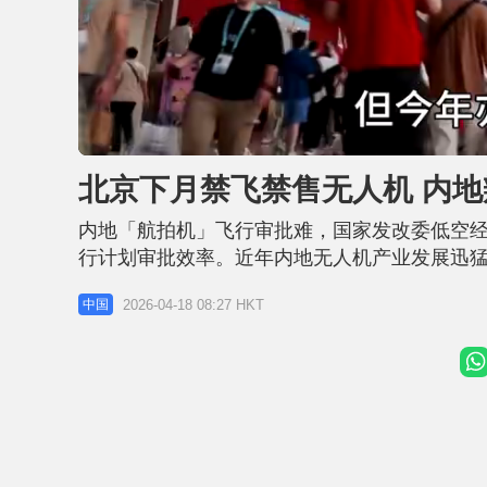
L
U
o
n
a
m
d
u
北京下月禁飞禁售无人机 内
e
t
d
e
:
3
内地「航拍机」飞行审批难，国家发改委低空
7
.
8
行计划审批效率。近年内地无人机产业发展迅猛
9
%
法，违规可处行政拘留，管制区飞行活动至少提
2026-04-18 08:27 HKT
中国
实时追踪飞行活动，北京更全市禁飞禁售无人机
审批难 多