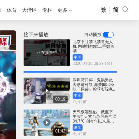
繁
简
育
体育
大湾区
专栏
更多
接下来播放
自动播放
北京下月禁飞禁售无人
机 内地辣招掀二手抛售
潮
正在播放中
中国
2026-04-18 08:27 HKT
深圳湾口岸｜鬼祟男旅
客形迹可疑 海关闻出怪
味「尿袋」检获4.72克冰
毒｜有片
中国
00:19
7小时前
天气极端酷热｜截至下
午4时 天文台录最高气温
34.7°C 创今年以来最高
纪录
港闻
01:42
8小时前