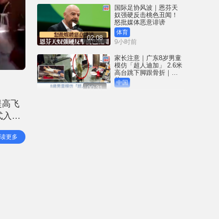
国际足协风波｜恩芬天
奴强硬反击桃色丑闻！
怒批媒体恶意诽谤
体育
02:08
9小时前
家长注意｜广东8岁男童
模仿「超人迪加」 2.6米
高台跳下脚跟骨折｜有
片
中国
00:31
9小时前
提高飞
黄大仙血案│死者预谋报
式入
复噪音滋扰 听到楼上单
位拉铁闸声 携刀等䢂伏
记，并
击伤者
港闻
读更多
02:38
行申请
9小时前
国际足协风波｜恩芬天
奴丑闻连环爆 涉动用
UEFA公款付情妇「掩口
费」
体育
02:08
10小时前
大阪地铁列车乘客「尿
袋」起火 御堂筋线一度