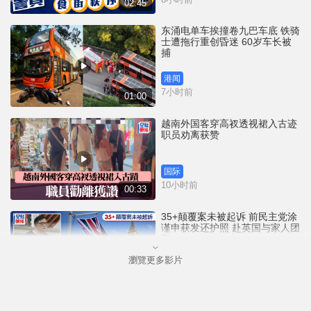
02:45
东涌电单车挨撞卷九巴车底 铁骑
士遭拖行重创昏迷 60岁车长被
捕
港闻
7小时前
01:00
越南外国客穿高衩透视裙入古迹
职员劝离获赞
国际
10小时前
00:33
35+颠覆案未被起诉 前民主党涂
谨申获发还护照 赴英国与家人团
聚
瀏覽更多影片
港闻
10小时前
00:58
薄扶林域多利道重60公斤野猪被