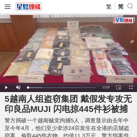
繁
简
R
-
2:03
L
P
U
P
F
o
l
n
i
u
a
a
m
c
l
5越南人组盗窃集团 戴假发专攻无
e
d
y
u
t
l
e
t
u
s
d
e
r
c
m
印良品MUJI 闪电掠445件衫被捕
:
e
r
2
-
e
1
i
e
a
.
n
n
4
警方捣破一个越南贼党拘捕5人，调查显示由去年中
-
4
P
i
%
i
至今年4月，他们至少牵涉24宗发生在全港的店舖盗
c
t
n
窃案，偷取445件衣物，约值11.3万元。警方指案件
u