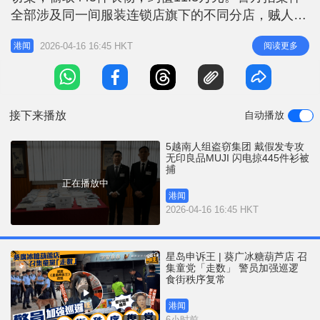
r
e
全部涉及同一间服装连锁店旗下的不同分店，贼人专
i
拣会戴「假发帽」乔装专向人流密集的店舖落手，数
n
2026-04-16 16:45 HKT
阅读更多
港闻
分钟内偷取多件衣物，之后再带到旺角或深水埗的㓥
g
房，而赃物亦会在一至两日内被全数运走。据了解，
T
该连锁服装店为无印良品MUJI。 警方自今年初接获
i
多宗店舖盗窃案件，发
接下来播放
自动播放
m
e
5越南人组盗窃集团 戴假发专攻
无印良品MUJI 闪电掠445件衫被
捕
正在播放中
港闻
2026-04-16 16:45 HKT
星岛申诉王 | 葵广冰糖葫芦店 召
集童党「走数」 警员加强巡逻
食街秩序复常
港闻
6小时前