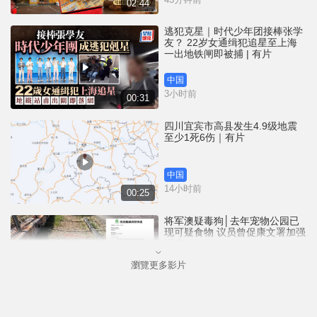
02:44
逃犯克星｜时代少年团接棒张学
友？ 22岁女通缉犯追星至上海
一出地铁闸即被捕 | 有片
中国
3小时前
00:31
四川宜宾市高县发生4.9级地震
至少1死6伤｜有片
中国
14小时前
00:25
将军澳疑毒狗│去年宠物公园已
现可疑食物 议员曾促康文署加强
巡查
瀏覽更多影片
港闻
14小时前
01:07
泰国校园枪击｜疑犯弑祖父母后