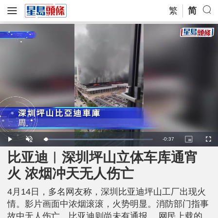
繁
简
R
-
0:37
L
P
U
P
F
o
l
n
i
u
a
a
m
c
l
比亚迪︱深圳坪山立体车库通宵
e
d
y
u
t
l
e
t
u
s
d
e
r
c
m
火 浓烟冲天无人伤亡
:
e
r
8
-
e
1
i
e
a
.
n
n
9
4月14日，多名网友称，深圳比亚迪坪山工厂出现火
-
9
P
i
%
i
情。影片画面中浓烟滚滚，火势明显。消防部门指事
c
t
n
故中无人伤亡。比亚迪则尚未有通报。 网民上载的
u