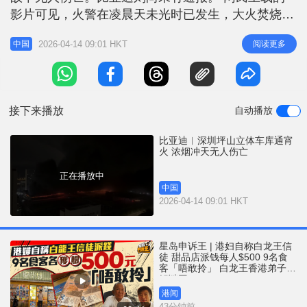
r
e
影片可见，火警在凌晨天未光时已发生，大火焚烧至
i
早上仍未被救熄。 14日早上8时许，深圳市坪山区消
n
2026-04-14 09:01 HKT
阅读更多
中国
防救援局通报，4月14日2时48分，坪山区马峦街道
g
一立体车库发生火情，市区两级应急、消防等部门第
T
一时间赶赴现场处置。火势已扑灭，没有人员伤亡。
i
接下来播放
自动播放
m
e
比亚迪︱深圳坪山立体车库通宵
火 浓烟冲天无人伤亡
正在播放中
中国
2026-04-14 09:01 HKT
星岛申诉王 | 港妇自称白龙王信
徒 甜品店派钱每人$500 9名食
客「唔敢拎」 白龙王香港弟子亲
解谜团
港闻
43分钟前