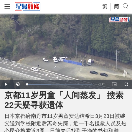
繁
简
R
-
1:20
L
P
U
P
F
o
l
n
i
u
a
a
m
c
l
京都11岁男童「人间蒸发」 搜索
e
d
y
u
t
l
e
t
u
s
d
e
r
c
m
22天疑寻获遗体
:
e
r
3
-
e
7
i
e
a
.
n
n
3
日本京都府南丹市11岁男童安达结希日3月23日被继
-
0
P
i
%
i
父送到学校附近后离奇失踪，近一千名搜救人员及热
c
t
n
心民众搜索近3周，日前先后找到干净的书包和鞋
u