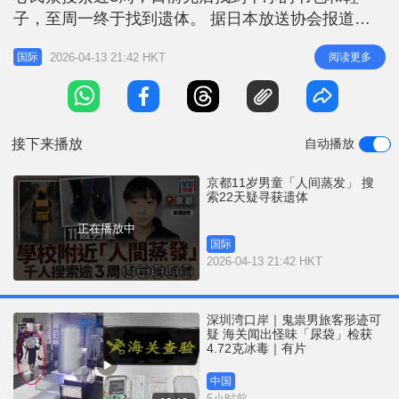
r
e
子，至周一终于找到遗体。 据日本放送协会报道，
i
遗体在13日当地下午约4时45分一处山林发现，距离
n
2026-04-13 21:42 HKT
阅读更多
国际
他就读的园部小学约2公里。遗体性别未明，已死去
g
一段时间，脚上没有鞋子。《京都新闻》引述调查人
T
员称，相信就是失踪男童。警方预计周二上午进行验
i
尸，以确定其身份及死因。
接下来播放
自动播放
m
e
京都11岁男童「人间蒸发」 搜
索22天疑寻获遗体
正在播放中
国际
2026-04-13 21:42 HKT
深圳湾口岸｜鬼祟男旅客形迹可
疑 海关闻出怪味「尿袋」检获
4.72克冰毒｜有片
中国
5小时前