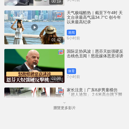
00:19
天气极端酷热｜截至下午4时 天
文台录最高气温34.7°C 创今年
以来最高纪录
港闻
6小时前
01:42
国际足协风波｜恩芬天奴强硬反
击桃色丑闻！怒批媒体恶意诽谤
体育
7小时前
02:08
家长注意｜广东8岁男童模仿
「超人迪加」 2.6米高台跳下脚
跟骨折｜有片
瀏覽更多影片
中国
7小时前
00:31
黄大仙血案│死者预谋报复噪音