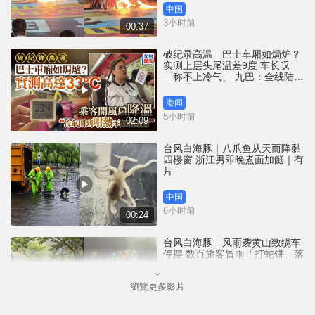
中国
3小时前
00:37
破纪录高温︱巴士车厢如焗炉？
实测上层头尾温差9度 车长叹
「称不上冷气」 九巴：全线陆续
下调温度
港闻
5小时前
02:09
台风白海豚｜八爪鱼从天而降黏
四楼窗 浙江男即晚煮面加餸｜有
片
中国
6小时前
00:24
台风白海豚︱风雨袭黄山致缆车
停摆 数百旅客冒雨「打蛇饼」落
山 ｜有片
瀏覽更多影片
中国
7小时前
00:21