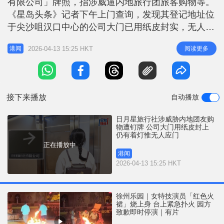
有限公司」牌照，指涉威逼内地旅行团旅客购物等。
r
e
i
《星岛头条》记者下午上门查询，发现其登记地址位
n
于尖沙咀汉口中心的公司大门已用纸皮封实，无人应
门。 公司内仍亮灯 惟记者按钟无人应门 记者上楼后
g
2026-04-13 15:25 HKT
阅读更多
港闻
所见，公司玻璃正门已用纸皮和纸张完全封住，透过
T
纸张缝隙可知内里仍亮灯，惟记者按门铃无人应答，
i
拨打旅行社电话未有人接听，入口位置则能听见室内
m
传来电话铃声。此外，入口招
接下来播放
自动播放
e
日月星旅行社涉威胁内地团友购
物遭钉牌 公司大门用纸皮封上
仍有着灯惟无人应门
正在播放中
港闻
2026-04-13 15:25 HKT
徐州乐园｜女特技演员「红色火
裙」烧上身 台上紧急扑火 园方
致歉即时停演｜有片