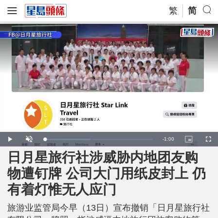
繁
简
R
-
1:00
L
P
U
P
F
o
l
n
i
u
a
a
m
c
l
日月星旅行社涉威胁内地团友购
e
d
y
u
t
l
e
t
u
s
d
e
r
c
m
物遭钉牌 公司大门用纸皮封上 仍
:
e
r
4
-
e
2
i
e
a
.
有着灯惟无人应门
n
n
7
-
2
P
i
%
i
c
旅游业监管局今早（13日）宣布撤销「日月星旅行社
t
n
u