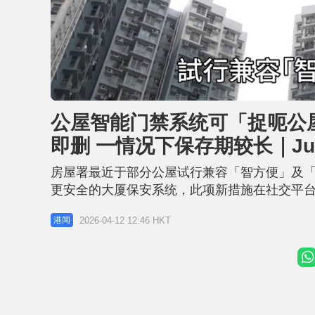
L
U
o
n
a
m
d
u
公屋智能门禁系统可「捉呃公
e
t
d
e
:
即删 一情况下保存期较长｜Jui
3
1
.
3
房屋署最近于部分公屋试行兼容「智方便」及
8
%
更安全的大厦保安系统，此项新措施在社交平
到系统是否可应用到「捉呃公屋」方面。 房署
2026-04-12 12:46 HKT
港闻
28天，其后会自动删除，另外在一些情况下，
条例。 公屋