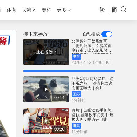
繁
简
育
体育
大湾区
专栏
更多
接下来播放
自动播放
公屋智能门禁系统可
「捉呃公屋」？房署首
度解密：出入纪录保留
正在播放中
28日即删 一情况下保存
港闻
期较长｜Juicy叮
2026-04-12 12:46 HKT
非洲4吨巨河马发狂「追
杀观光船」 游客惊险逃
命画面曝光｜有片
国际
00:14
4分钟前
有片｜四眼汉跌手机落
路轨 被港铁车门夹手 痛
极大叫：唔该开门喇
港闻
00:26
11分钟前