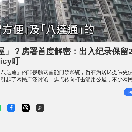
屋」？房署首度解密：出入纪录保留2
cy叮
「八达通」的非接触式智能门禁系统，旨在为居民提供更
台引起了网民广泛讨论，焦点转向打击滥用公屋，不少网
向《星岛头条》首度披露，新智能门禁系统会保留住户出
阅
保存期会较长。发言人强调，智能门禁系统运作亦严格遵