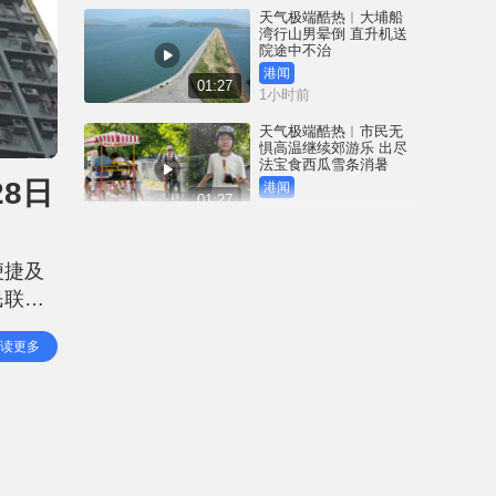
天气极端酷热︱大埔船
湾行山男晕倒 直升机送
院途中不治
港闻
01:27
1小时前
天气极端酷热︱市民无
惧高温继续郊游乐 出尽
法宝食西瓜雪条消暑
8日
港闻
01:27
1小时前
台风白海豚︱基隆港数
十吨重货柜连环倒塌 惊
便捷及
悚画面曝光｜有片
民联想
中国
00:25
4小时前
入纪录
读更多
守私隐
深圳坂银隧道︱5男女午
夜「电鸡炸街」 齐齐行
拘5日｜有片
中国
00:32
4小时前
气温创历史新高 林超英
深夜「报平安」称未开