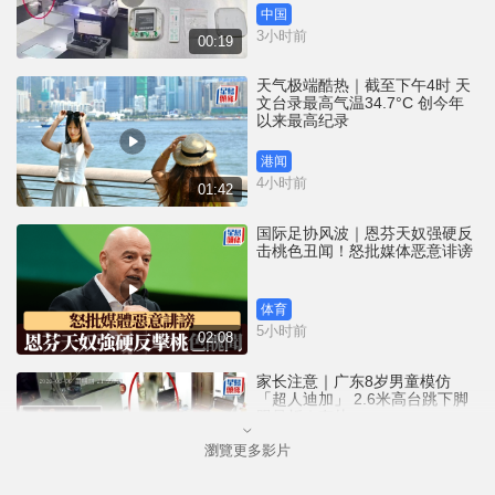
中国
3小时前
00:19
天气极端酷热｜截至下午4时 天
文台录最高气温34.7°C 创今年
以来最高纪录
港闻
4小时前
01:42
国际足协风波｜恩芬天奴强硬反
击桃色丑闻！怒批媒体恶意诽谤
体育
5小时前
02:08
家长注意｜广东8岁男童模仿
「超人迪加」 2.6米高台跳下脚
跟骨折｜有片
瀏覽更多影片
中国
5小时前
00:31