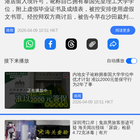
港居留入境许可，讹称自己拥有泰国先皇理工大学学
r
e
i
位，附上虚假毕业证书及成绩表，被控安排使用虚假
n
文书罪。经控辩双方商讨后，被告今早在沙田裁判法
院获裁判官黄国辉准以2000元签保守行为2年了事。
g
2026-04-09 10:51 HKT
阅读更多
港闻
案情指，入境处前年圣诞节收到女被告刘碧璇申请，
T
透过优秀人才入境计划申请来港居留，报称拥有泰国
i
先皇理工大学学位，附上毕业证书副本及成绩表。处
m
方认为申请有可疑，向先皇
接下来播放
自动播放
e
内地女子讹称拥泰国大学学位申
优才计划 准以2000元签保守行
为2年了事
正在播放中
港闻
2026-04-09 10:51 HKT
深圳湾口岸｜鬼祟男旅客形迹可
疑 海关闻出怪味「尿袋」检获
4.72克冰毒｜有片