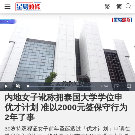
繁
简
R
-
0:54
L
P
U
P
F
o
l
n
i
u
a
a
m
c
l
内地女子讹称拥泰国大学学位申
e
d
y
u
t
l
e
t
u
s
d
e
r
c
m
优才计划 准以2000元签保守行为
:
e
r
5
-
e
9
i
e
a
.
2年了事
n
n
7
-
5
P
i
%
i
c
39岁持双程证女子前年圣诞透过「优才计划」申请在
t
n
u