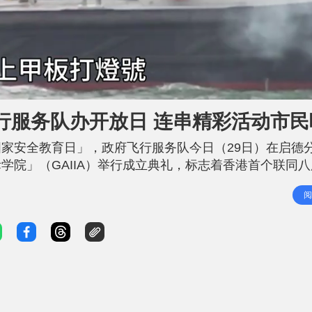
行服务队办开放日 连串精彩活动市民
家安全教育日」，政府飞行服务队今日（29日）在启德
学院」（GAIIA）举行成立典礼，标志着香港首个联同
培训的项目，启发他们以航空专业服务香港。逾500名来
阅
放日是为响应4月15日「全民国家安全教育日」，开放日