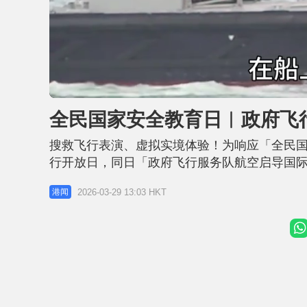
L
U
o
n
a
m
d
u
全民国家安全教育日︱政府飞
e
t
d
e
:
3
搜救飞行表演、虚拟实境体验！为响应「全民国
2
.
7
行开放日，同日「政府飞行服务队航空启导国际
5
%
教育资助委员会资助大学，为青年提供航空专业
2026-03-29 13:03 HKT
港闻
地、内地和国际的大学师生出席典礼。 是次开
同