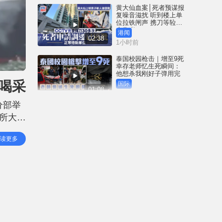
黄大仙血案│死者预谋报
复噪音滋扰 听到楼上单
位拉铁闸声 携刀等䢂伏
击伤者
港闻
02:38
1小时前
泰国校园枪击｜增至9死
幸存老师忆生死瞬间：
他想杀我刚好子弹用完
喝采
国际
01:08
5小时前
分部举
星岛申诉王 | 港妇自称白
八所大学
龙王信徒 甜品店派钱每
人$500 9名食客「唔敢
自本
拎」 白龙王香港弟子亲
港闻
读更多
解谜团
02:44
展示不
6小时前
黄大仙血案│内情曝光 死
者对噪音非常敏感 电梯
内狂斩楼上住客 返回住
所堕楼亡
港闻
02:38
6小时前
台风白海豚｜冲绳约1.5
万户仍停电那霸机场今