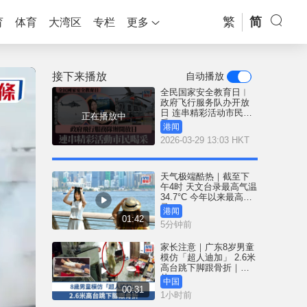
繁
简
育
体育
大湾区
专栏
更多
接下来播放
自动播放
全民国家安全教育日︱
政府飞行服务队办开放
日 连串精彩活动市民喝
正在播放中
采
港闻
2026-03-29 13:03 HKT
天气极端酷热｜截至下
午4时 天文台录最高气温
34.7°C 今年以来最高纪
录
港闻
01:42
5分钟前
家长注意｜广东8岁男童
模仿「超人迪加」 2.6米
高台跳下脚跟骨折｜有
片
中国
00:31
1小时前