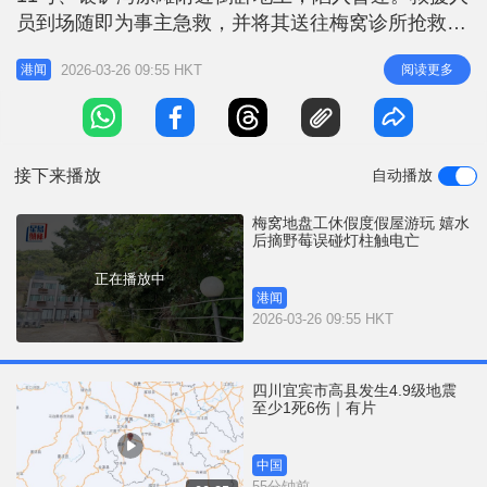
r
e
员到场随即为事主急救，并将其送往梅窝诊所抢救，
i
惟最终证实不治。警方其后接手调查，初步相信事主
n
2026-03-26 09:55 HKT
阅读更多
港闻
曾接触现场树旁的一支灯柱，触电致死。 据悉，57
g
岁姓陈死者是地盘工人，在梅窝市区的一个地盘工
T
作。昨日他和同地盘的52岁姓周女同事均不用上班，
i
于是相约到梅窝海景度假乐园
接下来播放
自动播放
m
e
梅窝地盘工休假度假屋游玩 嬉水
后摘野莓误碰灯柱触电亡
正在播放中
港闻
2026-03-26 09:55 HKT
四川宜宾市高县发生4.9级地震
至少1死6伤｜有片
中国
55分钟前