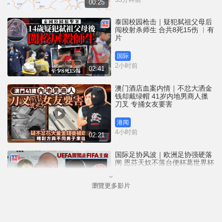
00:25
泰国校园枪击｜疑犯弑祖父母后
闯校射杀师生 合共8死15伤 ︱有
片
国际
2小时前
02:41
澳门酒店血案内情｜不忿大洒金
钱却戴绿帽 41岁内地男商人擸
刀叉 专捅女友要害
港闻
4小时前
02:21
国际足协风波｜欧洲足协强硬落
闸 恩芬天奴不落台便杯葛世界杯
瀏覽更多影片
体育
5小时前
01:37
星岛申诉王 | 葵广「二手书兵