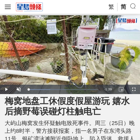
繁
简
R
-
1:39
L
P
U
P
F
o
l
n
i
u
a
a
m
c
l
梅窝地盘工休假度假屋游玩 嬉水
e
d
y
u
t
l
e
t
u
s
d
e
r
c
m
后摘野莓误碰灯柱触电亡
:
e
r
3
-
e
1
i
e
a
.
n
n
5
大屿山梅窝发生怀疑触电致死事件。周三（25日）晚
-
2
P
i
%
i
上约8时半，警方接获报案，指一名男子在东湾头路
c
t
n
11号、银矿湾泳滩附近倒卧地上，陷入昏迷。救援人
u