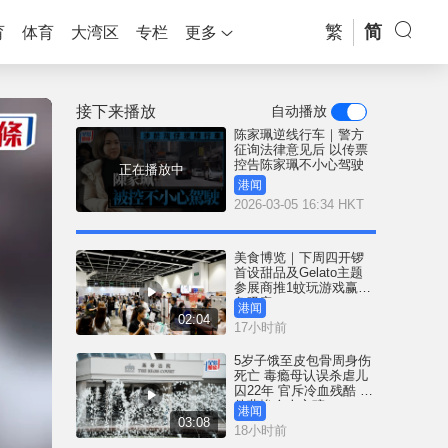
繁
简
育
体育
大湾区
专栏
更多
接下来播放
自动播放
陈家珮逆线行车｜警方
征询法律意见后 以传票
控告陈家珮不小心驾驶
正在播放中
港闻
2026-03-05 16:34 HKT
美食博览｜下周四开锣
首设甜品及Gelato主题
参展商推1蚊玩游戏赢鲍
鱼吸客
港闻
02:04
17小时前
5岁子饿至皮包骨周身伤
死亡 毒瘾母认误杀虐儿
囚22年 官斥冷血残酷 案
件悲惨令人心碎
港闻
03:08
18小时前