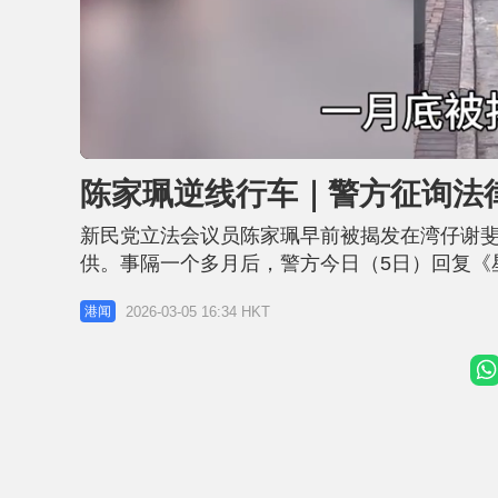
U
n
m
u
陈家珮逆线行车｜警方征询法
t
e
新民党立法会议员陈家珮早前被揭发在湾仔谢
供。事隔一个多月后，警方今日（5日）回复《
后，早前以传票方式控告陈家珮「不小心驾驶」。 
2026-03-05 16:34 HKT
港闻
章《道路交通条例》，任何人在道路上驾驶车
的人