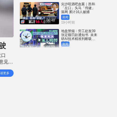
尖沙咀酒吧血案｜胜和
「左口」头马「伟健」
落网 累计16人被捕
港闻
00:48
19小时前
地盘禁烟︱劳工处发39
张定额罚款通知书 未来
研AI技术精准判断吸烟
行为
驶
港闻
01:52
19小时前
取口
3岁女童冲红灯遭电车撞
意见
毙 司机不小心驾驶罪成
囚4周 放弃上诉即时服刑
374
港闻
读更多
00:41
该道路
19小时前
中国追星族︱22粉丝曼
谷违规遭禁登机爆冲突
机场就保安「瞇眼」致
歉
港闻
01:53
21小时前
Fun Coffee养生咖啡涉跨
国庞氏骗局 吴杰庄接逾