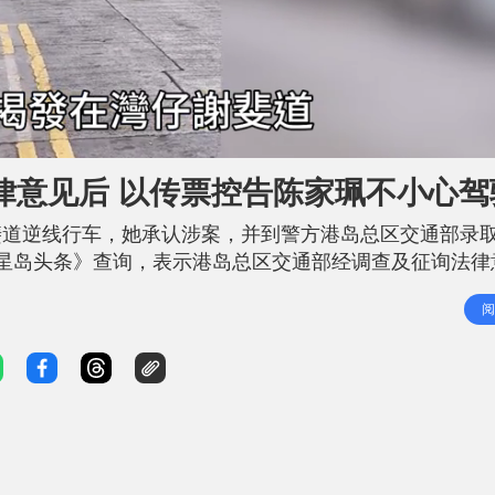
L
o
a
d
律意见后 以传票控告陈家珮不小心驾
e
d
:
8
斐道逆线行车，她承认涉案，并到警方港岛总区交通部录
9
.
0
星岛头条》查询，表示港岛总区交通部经调查及征询法律
5
%
不小心驾驶可被扣5分 最高罚$5000及监禁6个月 根据第
阅
辆时，如无适当的谨慎及专注，或未有合理顾及其他使用