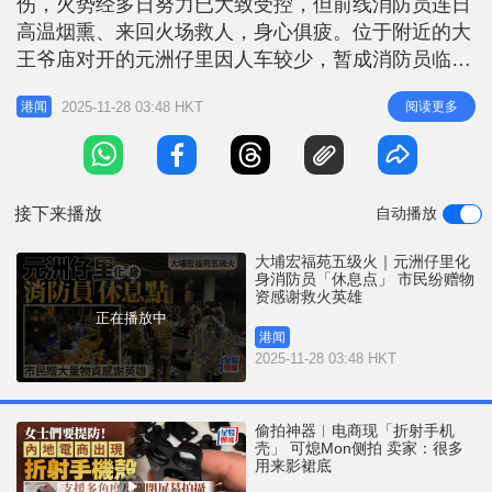
伤，火势经多日努力已大致受控，但前线消防员连日
高温烟熏、来回火场救人，身心俱疲。位于附近的大
王爷庙对开的元洲仔里因人车较少，暂成消防员临时
休息点，不少街坊得悉情况后纷纷前往送上物资，向
2025-11-28 03:48 HKT
阅读更多
港闻
他们致意和支持。 网上流传的图片与短片所见，临
时物资站堆满善心市民送来的大量物资，包括樽装
水、纸杯、香蕉、保温毯、保暖壶等。义工指物资暂
时足够，呼吁市民毋须再大量送来。
接下来播放
自动播放
大埔宏福苑五级火｜元洲仔里化
身消防员「休息点」 市民纷赠物
资感谢救火英雄
正在播放中
港闻
2025-11-28 03:48 HKT
偷拍神器︱电商现「折射手机
壳」 可熄Mon侧拍 卖家：很多
用来影裙底