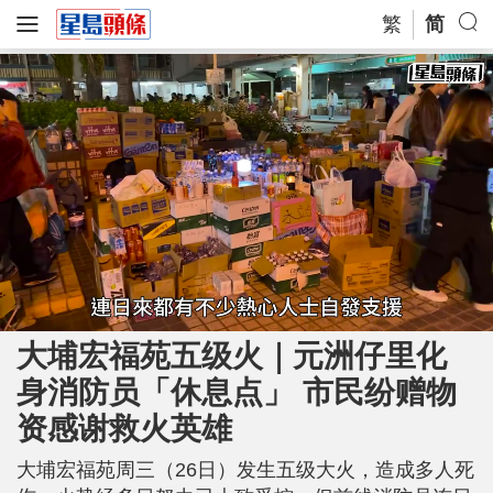
繁
简
L
U
o
n
a
m
大埔宏福苑五级火｜元洲仔里化
d
u
e
t
d
e
身消防员「休息点」 市民纷赠物
:
7
1
.
资感谢救火英雄
3
7
%
大埔宏福苑周三（26日）发生五级大火，造成多人死