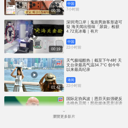
中国
7小时前
00:39
深圳湾口岸｜鬼祟男旅客形迹可
疑 海关闻出怪味「尿袋」检获
4.72克冰毒｜有片
中国
22小时前
00:19
天气极端酷热｜截至下午4时 天
文台录最高气温34.7°C 创今年
以来最高纪录
港闻
22小时前
01:42
国际足协风波｜恩芬天奴强硬反
击桃色丑闻！怒批媒体恶意诽谤
瀏覽更多影片
体育
23小时前
02:08