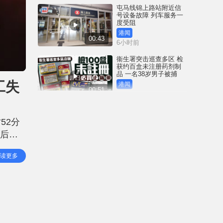
屯马线锦上路站附近信
号设备故障 列车服务一
度受阻
港闻
00:43
6小时前
衞生署突击巡查多区 检
获约百盒未注册药剂制
品 一名38岁男子被捕
工失
港闻
00:51
7小时前
国际足协｜恩芬天奴涉
嫌政治分赃 传以世杯决
52分
赛主办权交换摩洛哥支
持
之后在
体育
01:17
8小时前
民查询
读更多
网络安全公司指逾20款
路由器设后门 全部深圳
一公司制造
中国
00:59
9小时前
星岛申诉王 | 停业近一年
尖东大富豪低调重开 独