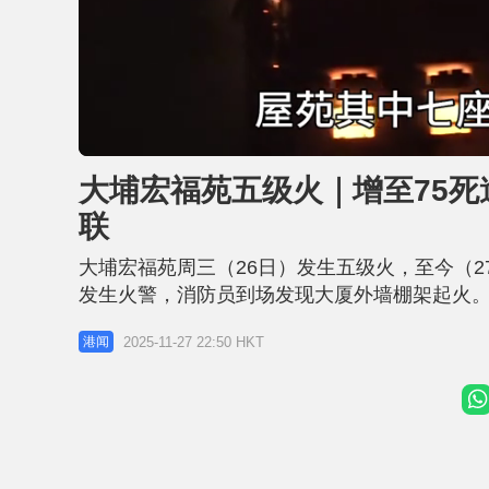
L
U
o
n
a
m
d
u
大埔宏福苑五级火｜增至75死
e
t
d
e
:
联
2
1
.
1
大埔宏福苑周三（26日）发生五级火，至今（2
7
%
发生火警，消防员到场发现大厦外墙棚架起火。
下午3时34分升为四级，并于傍晚6时22分升
2025-11-27 22:50 HKT
港闻
这宗火警的死伤者资料，热线号码为1878 999