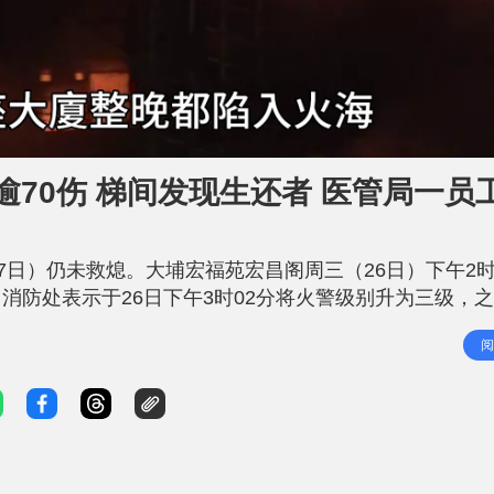
逾70伤 梯间发现生还者 医管局一员
7日）仍未救熄。大埔宏福苑宏昌阁周三（26日）下午2时
消防处表示于26日下午3时02分将火警级别升为三级，
为五级，火势蔓延到相邻等6幢楼宇。警方已设立热线让市
阅
。 大埔宏福苑五级火最新情况（截至11月27日