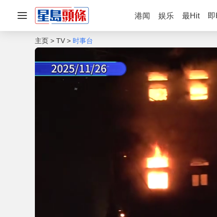
港闻
娱乐
最Hit
即
主页
TV
时事台