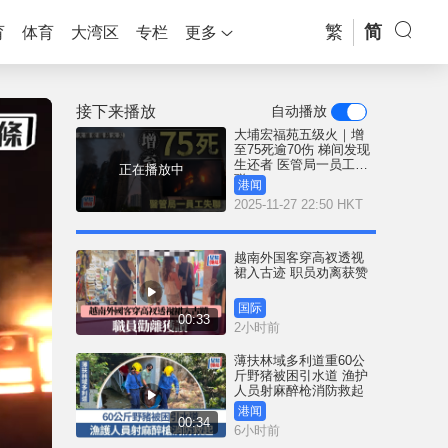
繁
简
育
体育
大湾区
专栏
更多
接下来播放
自动播放
大埔宏福苑五级火｜增
至75死逾70伤 梯间发现
生还者 医管局一员工失
正在播放中
联
港闻
2025-11-27 22:50 HKT
越南外国客穿高衩透视
裙入古迹 职员劝离获赞
国际
00:33
2小时前
薄扶林域多利道重60公
斤野猪被困引水道 渔护
人员射麻醉枪消防救起
港闻
00:34
6小时前