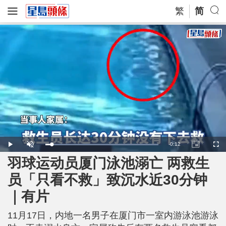
繁
简
R
-
0:12
L
P
U
P
F
o
l
n
i
u
a
a
m
c
l
羽球运动员厦门泳池溺亡 两救生
e
d
y
u
t
l
e
t
u
s
d
e
r
c
m
员「只看不救」致沉水近30分钟
:
e
r
1
-
e
0
i
e
a
0
｜有片
n
n
.
-
0
P
i
0
i
%
c
11月17日，内地一名男子在厦门市一室内游泳池游泳
t
n
u