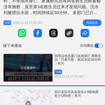
时，不幸溺水身亡。家属称先后有两名救生员察看都
r
e
i
没有施救，直至第3名救生员过来才发现问题。沉水
n
到被捞出水面，时间持续近30分钟。 多部门已介入
据《新京报》报道，事发17日厦门市银丰温泉。家属
g
2025-11-23 17:30 HKT
阅读更多
中国
表示死者35岁会游泳，事前未饮酒。据家属提供的闭
T
路电视画面，事发近30分钟后，泳池工作人员才将溺
i
水者捞上岸。 相关新闻：恐怖泳池｜疑遭吸入排水
m
口 清远7岁女童身
接下来播放
自动播放
e
羽球运动员厦门泳池溺亡 两救生
员「只看不救」致沉水近30分钟
｜有片
正在播放中
中国
2025-11-23 17:30 HKT
四川宜宾市高县发生4.9级地震
至少1死6伤｜有片