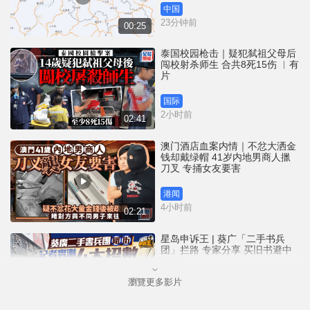
中国
23分钟前
00:25
泰国校园枪击｜疑犯弑祖父母后
闯校射杀师生 合共8死15伤 ︱有
片
国际
2小时前
02:41
澳门酒店血案内情｜不忿大洒金
钱却戴绿帽 41岁内地男商人擸
刀叉 专捅女友要害
港闻
4小时前
02:21
星岛申诉王 | 葵广「二手书兵
团」拦路 专家分享 买旧书避中
伏位
瀏覽更多影片
港闻
5小时前
03:50