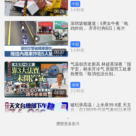
中国
1小时前
00:25
深圳坂银隧道︱5男女午夜「电
鸡炸街」 齐齐行拘5日｜有片
中国
1小时前
00:32
气温创历史新高 林超英深夜「报
平安」称未开冷气 质疑劳工处暑
热警告「取消也没分别」
港闻
2小时前
01:02
破纪录高温︱上水录39.8度 天文
台：自1980年代设气象站以来境
内最高纪录
瀏覽更多影片
港闻
3小时前
01:02