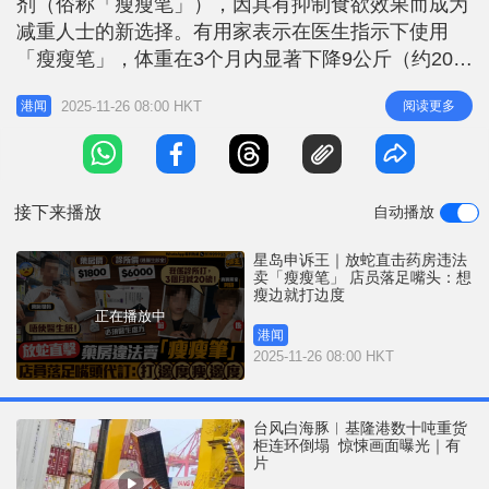
剂（俗称「瘦瘦笔」），因具有抑制食欲效果而成为
r
e
i
减重人士的新选择。有用家表示在医生指示下使用
n
「瘦瘦笔」，体重在3个月内显著下降9公斤（约20
磅）。然而，《星岛申诉王》记者放蛇发现，本港部
g
2025-11-26 08:00 HKT
阅读更多
港闻
分注册药房为迎合市场需求，在市民未出示医生纸的
T
情况下违规销售这类针剂，更有药房职员在解说使用
i
方法时涉误导。 现年40多岁的阿仪（化名），她先
m
后注射6个月「瘦瘦笔」。她坦言
接下来播放
自动播放
e
星岛申诉王｜放蛇直击药房违法
卖「瘦瘦笔」 店员落足嘴头：想
瘦边就打边度
正在播放中
港闻
2025-11-26 08:00 HKT
台风白海豚︱基隆港数十吨重货
柜连环倒塌 惊悚画面曝光｜有
片