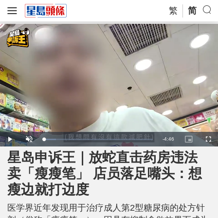
繁
简
R
-
4:46
L
P
U
P
F
o
l
n
i
u
a
a
m
c
l
星岛申诉王｜放蛇直击药房违法
e
d
y
u
t
l
e
t
u
s
d
e
r
c
m
卖「瘦瘦笔」 店员落足嘴头：想
:
e
r
1
-
e
1
i
e
a
.
瘦边就打边度
n
n
0
-
7
P
i
%
i
c
医学界近年发现用于治疗成人第2型糖尿病的处方针
t
n
u