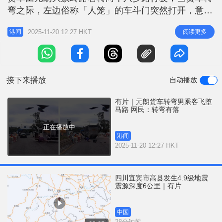
r
e
弯之际，左边俗称「人笼」的车斗门突然打开，意外
i
跌出一名男乘客。男乘客伴随一个工具箱堕地，顿变
n
2025-11-20 12:27 HKT
阅读更多
港闻
「滚地葫芦」，杂物亦散落一地。幸他翻滚一圈后，
g
自行爬起身并无大碍。货车司机察觉事发后，亦将车
T
停下，并匆忙下车查看男乘客的伤势。两人其后检回
i
路上的杂物。 片段惹来网民
接下来播放
自动播放
m
e
有片｜元朗货车转弯男乘客飞堕
马路 网民：转弯有落
正在播放中
港闻
2025-11-20 12:27 HKT
四川宜宾市高县发生4.9级地震
震源深度6公里｜有片
中国
28分钟前