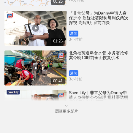
00:25
「非常父母」为Danny申请人身
保护令 质疑社署限制每周仅两次
探视 高院9月底前判决
港闻
3小时前
01:26
北角福荫道爆食水管 水务署抢修
冀今晚10时前全面恢复供水
港闻
3小时前
00:41
Save Lily｜非常父母为Danny申
请人身保护令今审理 批社署透明
度低 限制接触属不法
瀏覽更多影片
港闻
4小时前
01:26
尖沙咀H8大厦升降机全停前传