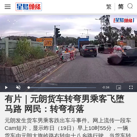
繁
简
R
-
0:34
L
P
U
P
F
o
l
n
i
u
a
a
m
c
l
有片｜元朗货车转弯男乘客飞堕
e
d
y
u
t
l
e
t
u
s
d
e
r
c
m
马路 网民：转弯有落
:
e
r
8
-
e
6
i
e
a
.
n
n
3
元朗发生货车男乘客跌出车斗事件。网上流传一段车
-
1
P
i
%
i
Cam短片，显示昨日（19日）早上10时55分，一辆
c
t
n
货车由元朗大旗岭路右转向十八乡路行驶，当货车转
u