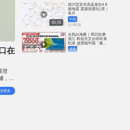
四川宜宾市高县发生4.9
级地震 震源深度6公里｜
有片
中国
00:25
2小时前
台风白海豚｜周日吹袭
浙江 料创天文台65年来
纪录 成登陆中国「最长
途台风」
口在
港闻
00:58
3小时前
「非常父母」为Danny申
请人身保护令 质疑社署
慕澄
限制每周仅两次探视 高
院9月底前判决
被捕，目
港闻
01:26
5小时前
柬中时
读更多
北角福荫道爆食水管 水
务署抢修 冀今晚10时前
全面恢复供水
港闻
00:41
5小时前
Save Lily｜非常父母为
Danny申请人身保护令今