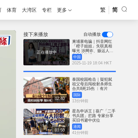
繁
简
育
体育
大湾区
专栏
更多
接下来播放
自动播放
柬埔寨电骗｜抖音网红
「橙子姐姐」失联真相
曝光 涉网诈、贩运人口
正在播放中
在金边被捕
中国
2025-11-19 18:04 HKT
泰国校园枪击｜疑犯弑
祖父母后闯校射杀师生
合共8死15伤 ︱有片
国际
02:40
13分钟前
星岛申诉王 | 葵广「二手
书兵团」拦路 专家分享
买旧书避中伏位
港闻
03:50
41分钟前