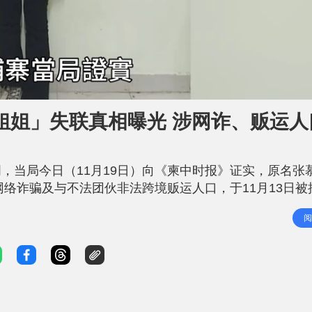
姐姐」失联真相曝光 涉网诈、贩运人
，当局今日（11月19日）向《柬中时报》证实，原名张
涉嫌网络诈骗及与不法团伙非法跨境贩运人口，于11月13日
电骗｜美女网红「橙子姐姐」失联 男友同步人间蒸发 《
阅
澄（26岁），中国籍，于11月13日在金边被捕