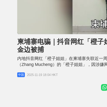
L
U
o
n
a
m
d
u
柬埔寨电骗｜抖音网红「橙子
e
t
d
e
:
金边被捕
4
6
.
9
内地抖音网红「橙子姐姐」在柬埔寨失联近一周
5
%
（Zhang Mucheng）的「橙子姐姐」，因
前被羁押于金边白梳监狱。 相关新闻：柬埔寨
2025-11-19 18:04 HKT
中国
报》接获金边初级法院调查法官羁押令，显示张慕