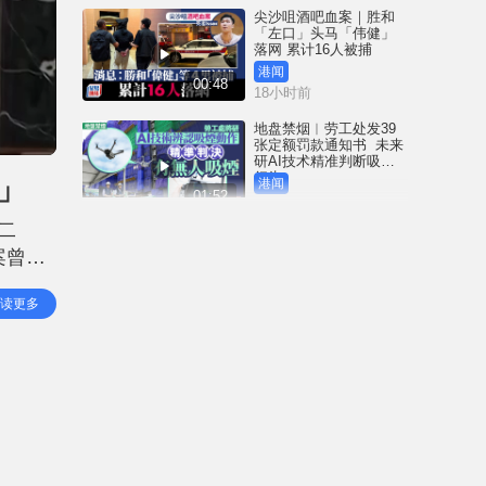
尖沙咀酒吧血案｜胜和
「左口」头马「伟健」
落网 累计16人被捕
港闻
00:48
18小时前
地盘禁烟︱劳工处发39
张定额罚款通知书 未来
研AI技术精准判断吸烟
行为
」
港闻
01:52
18小时前
二
3岁女童冲红灯遭电车撞
案曾遭
毙 司机不小心驾驶罪成
囚4周 放弃上诉即时服刑
。不
港闻
读更多
00:41
18小时前
中国追星族︱22粉丝曼
谷违规遭禁登机爆冲突
机场就保安「瞇眼」致
歉
港闻
01:53
20小时前
Fun Coffee养生咖啡涉跨
国庞氏骗局 吴杰庄接逾