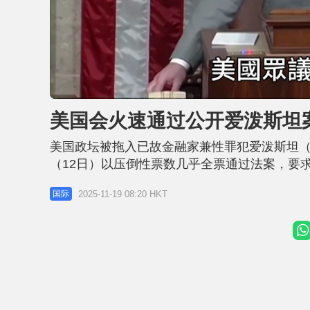
L
U
o
n
a
m
d
u
美国会火速通过公开爱泼斯坦
e
t
d
e
:
2
美国政坛被拖入已故金融家兼性罪犯爱泼斯坦（Jef
0
.
3
（12日）以压倒性票数几乎全票通过法案，要
1
%
总统特朗普（Donald Trump）反对数月
2025-11-19 08:20 HKT
国际
过，外界普遍认为，特朗普的「危机」未解决，