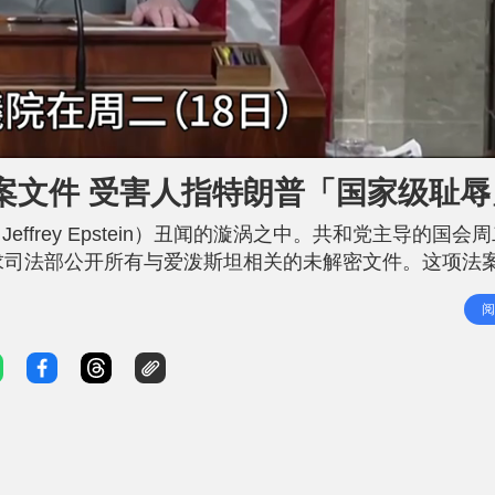
案文件 受害人指特朗普「国家级耻辱
frey Epstein）丑闻的漩涡之中。共和党主导的国会周
求司法部公开所有与爱泼斯坦相关的未解密文件。这项法
，但他两日前突然改变立场，最终促成此罕见的跨党派一致行动
阅
随着有关档案公开，他可能再陷入政治泥沼。 爱