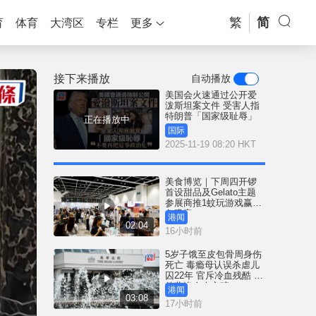
繁
简
育
体育
大湾区
专栏
更多
接下来播放
自动播放
美国会火速通过公开爱
泼斯坦案文件 受害人指
特朗普「国家级耻辱」
正在播放中
国际
2025-11-19 08:20 HKT
美食博览｜下周四开锣
首设甜品及Gelato主题
参展商推1蚊玩游戏赢鲍
鱼吸客
港闻
02:04
16小时前
5岁子饿至皮包骨周身伤
死亡 毒瘾母认误杀虐儿
囚22年 官斥冷血残酷 案
件悲惨令人心碎
港闻
03:08
17小时前