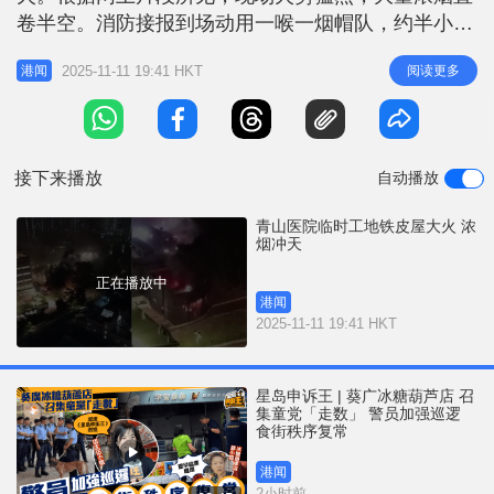
r
e
卷半空。消防接报到场动用一喉一烟帽队，约半小时
i
将火救熄，事件中无人受伤，毋须疏散，起火原因仍
n
2025-11-11 19:41 HKT
阅读更多
港闻
在调查。 青山医院发言人表示，院方保安人员于傍
g
晚约6时10分，发现户外供工程承办商暂存建筑废料
T
的一个临时工地起火，随即报警。消防到场后于约6
i
时半将火救熄，事件中无人
接下来播放
自动播放
m
e
青山医院临时工地铁皮屋大火 浓
烟冲天
正在播放中
港闻
2025-11-11 19:41 HKT
星岛申诉王 | 葵广冰糖葫芦店 召
集童党「走数」 警员加强巡逻
食街秩序复常
港闻
2小时前