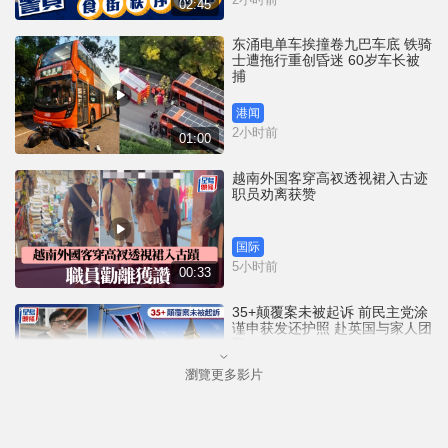
02:45
东涌电单车挨撞卷九巴车底 铁骑
士遭拖行重创昏迷 60岁车长被
捕
港闻
2小时前
01:00
越南外国客穿高衩透视裙入古迹
职员劝离获赞
国际
5小时前
00:33
35+颠覆案未被起诉 前民主党涂
谨申获发还护照 赴英国与家人团
聚
瀏覽更多影片
港闻
6小时前
00:58
薄扶林域多利道重60公斤野猪被