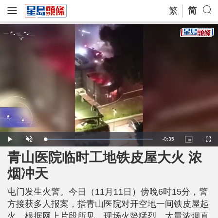
繁
简
R
-
0:35
L
P
U
P
F
o
l
n
i
u
a
a
m
c
l
青山医院临时工地铁皮屋大火 浓
e
d
y
u
t
l
e
t
u
s
d
e
r
c
m
烟冲天
:
e
r
8
-
e
5
i
e
a
.
n
n
2
屯门发生火警。今日（11月11日）傍晚6时15分，警
-
9
P
i
%
i
方接获多人报案，指青山医院对开空地一间铁皮屋起
c
t
n
火。根据网上片段所见，现场火势猛烈，大量浓烟直
u